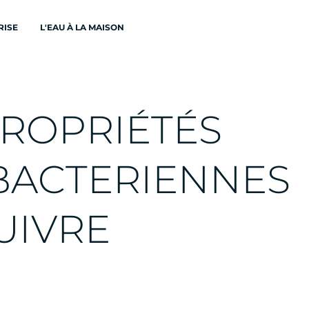
RISE
L'EAU À LA MAISON
R
O
P
R
I
É
T
É
S
B
A
C
T
E
R
I
E
N
N
E
S
U
I
V
R
E