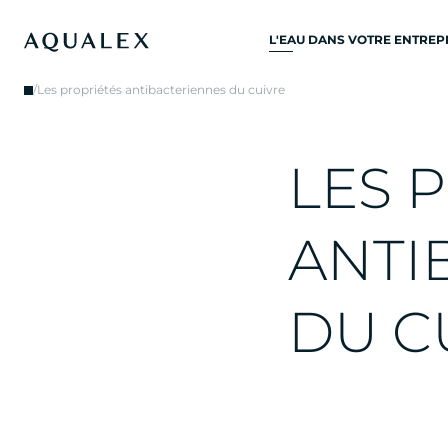
L'EAU DANS VOTRE ENTREP
TOUS SYSTÈMES D’EAU
/
Les propriétés antibacteriennes du cuivre
POTABLE
ROBINETS D’EAU
L
E
S
P
ROBINETS DE CUISINE
REFROIDISSEURS D'EAU
A
N
T
I
DISTRIBUTEURS D’EAU
FONTAINES À EAU
D
U
C
FILTRE À EAU