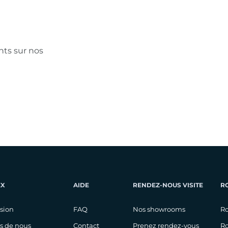
ts sur nos
EX
AIDE
RENDEZ-NOUS VISITE
R
ision
FAQ
Nos showrooms
Ro
s de nous
Contact
Prenez rendez-vous
Ro