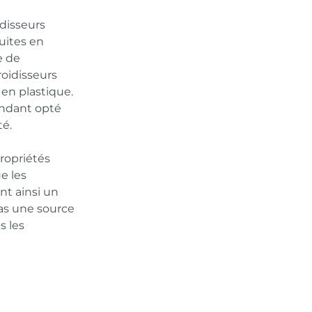
idisseurs
uites en
e de
oidisseurs
en plastique.
ndant opté
té.
propriétés
e les
nt ainsi un
pas une source
s les