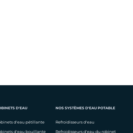
OBINETS D'EAU
NOS SYSTÈMES D'EAU POTABLE
binets d'eau pétillante
Refroidisseurs d'eau
binets d'eau bouillante
Refroidisseurs d'eau du robinet