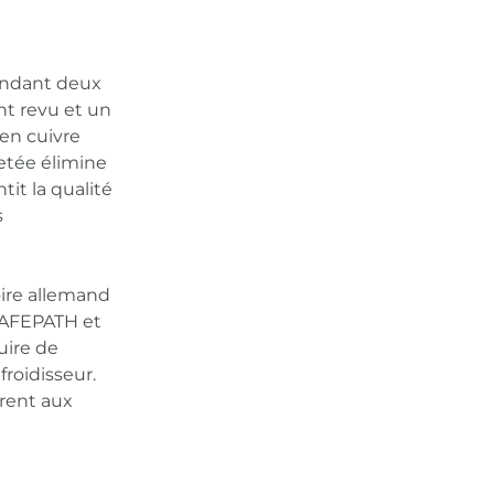
endant deux
ent revu et un
en cuivre
etée élimine
tit la qualité
s
oire allemand
+SAFEPATH et
uire de
roidisseur.
rent aux