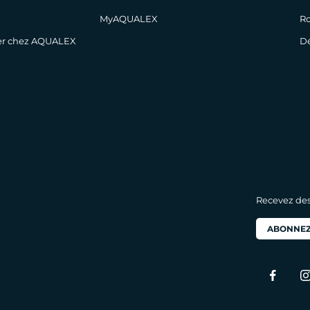
MyAQUALEX
Ro
ler chez AQUALEX
Dé
Recevez des 
ABONNEZ