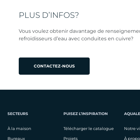
PLUS D’INFOS?
Vous voulez obtenir davantage de renseignemen
refroidisseurs d’eau avec conduites en cuivre?
CONTACTEZ-NOUS
SECTEURS
PUISEZ L’INSPIRATION
AQUAL
À la maison
Télécharger le catalogue
Notre v
Bureaux
Projets
À propo