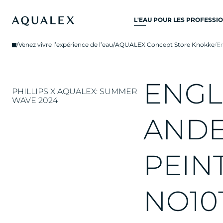
L'EAU POUR LES PROFESSI
TOUS SYSTÈMES D’EAU
/
Venez vivre l’expérience de l’eau
/
AQUALEX Concept Store Knokke
/
En
POTABLE
ROBINETS D’EAU
E
N
G
L
ROBINETS DE CUISINE
PHILLIPS X AQUALEX: SUMMER
WAVE 2024
REFROIDISSEURS D'EAU
A
N
D
DISTRIBUTEURS D’EAU
FONTAINES À EAU
P
E
I
N
FILTRE À EAU
N
O
1
0