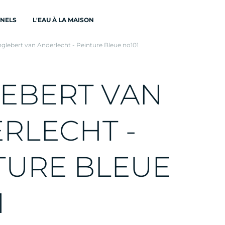
ONELS
L'EAU À LA MAISON
glebert van Anderlecht - Peinture Bleue no101
E
B
E
R
T
V
A
N
E
R
L
E
C
H
T
-
T
U
R
E
B
L
E
U
E
1