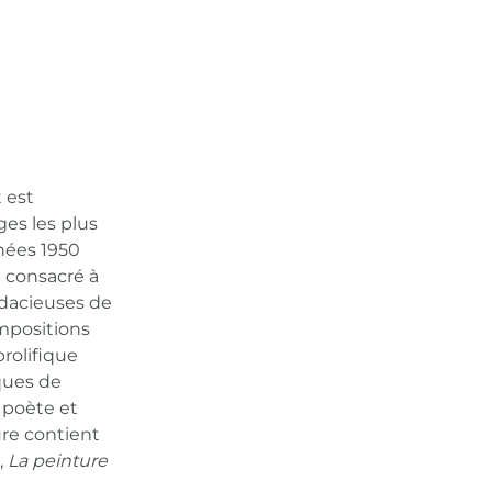
 est
ges les plus
nées 1950
t consacré à
udacieuses de
mpositions
rolifique
ques de
e poète et
ure contient
,
La peinture