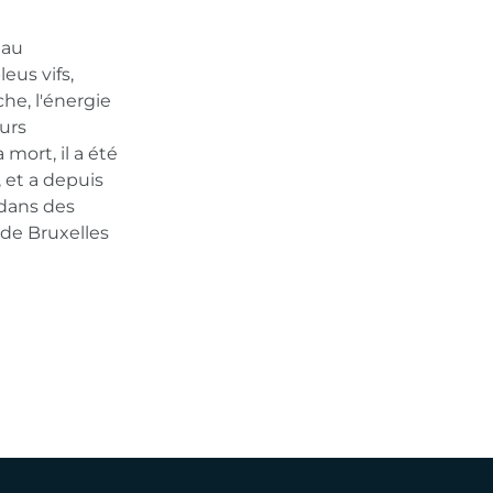
eau
us vifs,
che, l'énergie
ours
mort, il a été
 et a depuis
 dans des
e Bruxelles