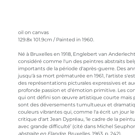
oil on canvas
129.8x 101.9cm / Painted in 1960.
Né à Bruxelles en 1918, Englebert van Anderlecht
considéré comme l'un des peintres abstraits bel
importants de la période d'après-guerre. Des an
jusqu'à sa mort prématurée en 1961, l'artiste s'es
des représentations picturales expressives et a
profonde passion et d'émotion primitive. Les co
qui ont défini son œuvre artistique courte mais p
sont des déversements tumultueux et dramati
couleurs vibrantes qui, comme l'a écrit un jour l
critique d'art Jean Dypréau, ‘le cadre de la peint
avec grande difficulté’ (cité dans Michel Seuphor
abstraite en Flandre
, Bruxelles, 1963, p. 242).