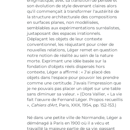
énigmatique, avec sa transition de pensée et
son évolution de style devenant claires alors
qu'il commençait à transformer l'austérité de
la structure architecturale des compositions
en surfaces planes, non modélisées,
semblables aux expérimentations surréalistes,
juxtaposant des espaces irrationnels.
Déplaçant les objets de leur contexte
conventionnel, les réajustant pour créer de
nouvelles relations, Léger remet en question
notre notion de réalité au sein de la nature
morte. Exprimant une idée basée sur la
fondation d'objets réels dispersés hors
contexte, Léger a affirmé : « J'ai placé des
objets dans l'espace pour pouvoir les prendre
comme une certitude. J'avais l'impression que
je ne pouvais pas placer un objet sur une table
sans diminuer sa valeur. » (Dora Vallier, « La vie
fait l’œuvre de Fernand Léger. Propos recueillis
»,
Cahiers d'Art
, Paris, XXIX, 1954, pp. 152-153.)
Né dans une petite ville de Normandie, Léger a
déménagé à Paris en 1900 où il a vécu et
travaillé la majeure partie de sa vie, passant