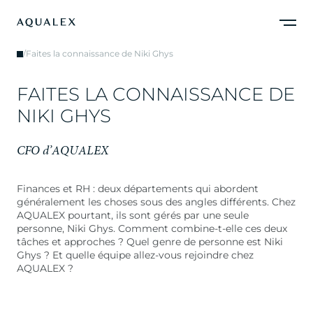
/
Faites la connaissance de Niki Ghys
F
A
I
T
E
S
L
A
C
O
N
N
A
I
S
S
A
N
C
E
D
E
N
I
K
I
G
H
Y
S
C
F
O
d
’
A
Q
U
A
L
E
X
Finances et RH : deux départements qui abordent
généralement les choses sous des angles différents. Chez
AQUALEX pourtant, ils sont gérés par une seule
personne, Niki Ghys. Comment combine-t-elle ces deux
tâches et approches ? Quel genre de personne est Niki
Ghys ? Et quelle équipe allez-vous rejoindre chez
AQUALEX ?