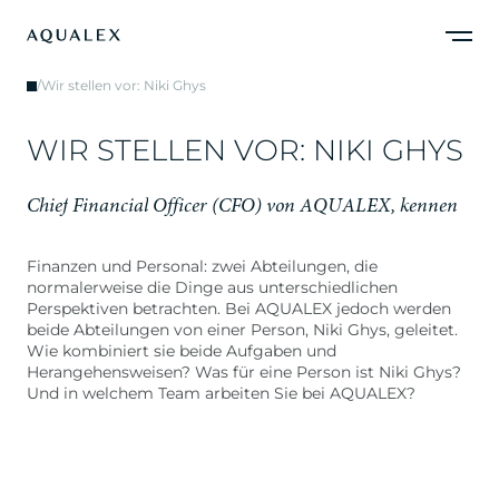
/
Wir stellen vor: Niki Ghys
W
I
R
S
T
E
L
L
E
N
V
O
R
:
N
I
K
I
G
H
Y
S
C
h
i
e
f
F
i
n
a
n
c
i
a
l
O
f
f
i
c
e
r
(
C
F
O
)
v
o
n
A
Q
U
A
L
E
X
,
k
e
n
n
e
n
Finanzen und Personal: zwei Abteilungen, die
normalerweise die Dinge aus unterschiedlichen
Perspektiven betrachten. Bei AQUALEX jedoch werden
beide Abteilungen von einer Person, Niki Ghys, geleitet.
Wie kombiniert sie beide Aufgaben und
Herangehensweisen? Was für eine Person ist Niki Ghys?
Und in welchem Team arbeiten Sie bei AQUALEX?