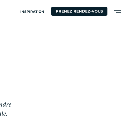
PRENEZ RENDEZ-VOUS
INSPIRATION
n
d
r
e
a
l
e
.