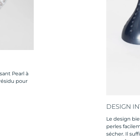
sant Pearl à
résidu pour
DESIGN IN
Le design bi
perles facile
sécher. Il suff