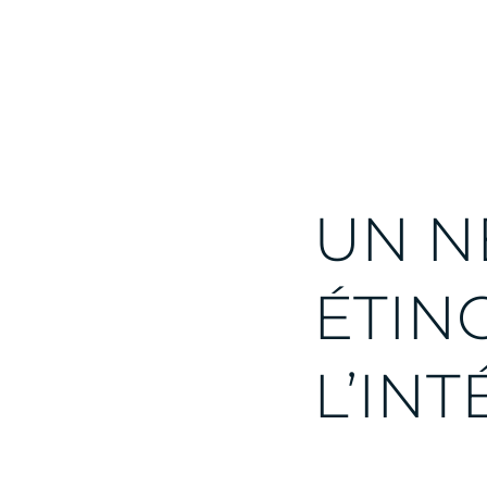
UN N
ÉTIN
L’INT