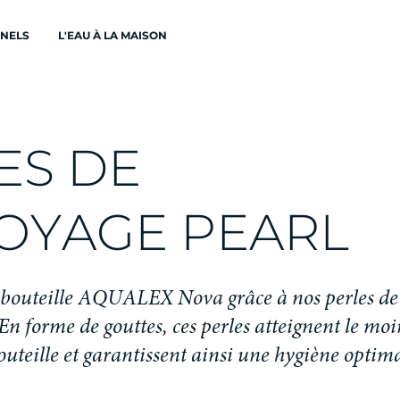
ONELS
L'EAU À LA MAISON
E
S
D
E
O
Y
A
G
E
P
E
A
R
L
b
o
u
t
e
i
l
l
e
A
Q
U
A
L
E
X
N
o
v
a
g
r
â
c
e
à
n
o
s
p
e
r
l
e
s
d
e
E
n
f
o
r
m
e
d
e
g
o
u
t
t
e
s
,
c
e
s
p
e
r
l
e
s
a
t
t
e
i
g
n
e
n
t
l
e
m
o
i
o
u
t
e
i
l
l
e
e
t
g
a
r
a
n
t
i
s
s
e
n
t
a
i
n
s
i
u
n
e
h
y
g
i
è
n
e
o
p
t
i
m