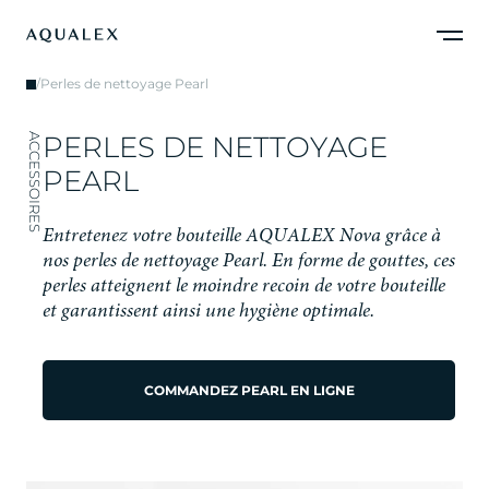
/
Perles de nettoyage Pearl
P
E
R
L
E
S
D
E
N
E
T
T
O
Y
A
G
E
ACCESSOIRES
P
E
A
R
L
E
n
t
r
e
t
e
n
e
z
v
o
t
r
e
b
o
u
t
e
i
l
l
e
A
Q
U
A
L
E
X
N
o
v
a
g
r
â
c
e
à
n
o
s
p
e
r
l
e
s
d
e
n
e
t
t
o
y
a
g
e
P
e
a
r
l
.
E
n
f
o
r
m
e
d
e
g
o
u
t
t
e
s
,
c
e
s
p
e
r
l
e
s
a
t
t
e
i
g
n
e
n
t
l
e
m
o
i
n
d
r
e
r
e
c
o
i
n
d
e
v
o
t
r
e
b
o
u
t
e
i
l
l
e
e
t
g
a
r
a
n
t
i
s
s
e
n
t
a
i
n
s
i
u
n
e
h
y
g
i
è
n
e
o
p
t
i
m
a
l
e
.
COMMANDEZ PEARL EN LIGNE