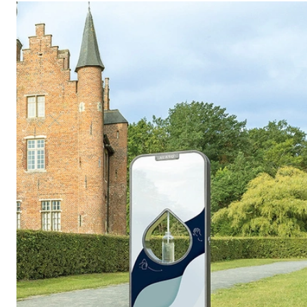
De ALASQ is een gebruiksvriendelijk en hygiënisch
buitentappunt voor de moderne voorbijganger. Het
drinkwatersysteem met plat drinkwater combineert
gebruiksgemak met aandacht voor kwaliteit, design en ecologie.