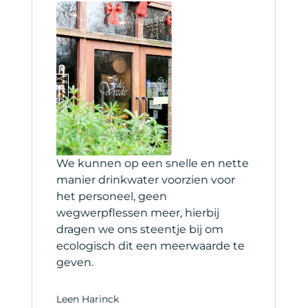
et
We kunnen op een snelle en nette
H
manier drinkwater voorzien voor
s
het personeel, geen
b
wegwerpflessen meer, hierbij
s
dragen we ons steentje bij om
ecologisch dit een meerwaarde te
C
geven.
C
Leen Harinck