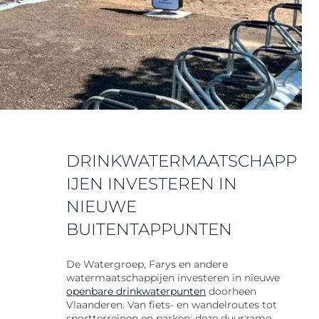
DRINKWATERMAATSCHAPP
IJEN INVESTEREN IN
NIEUWE
BUITENTAPPUNTEN
De Watergroep, Farys en andere
watermaatschappijen investeren in nieuwe
openbare drinkwaterpunten
doorheen
Vlaanderen. Van fiets- en wandelroutes tot
sportterreinen en parken: deze duurzame