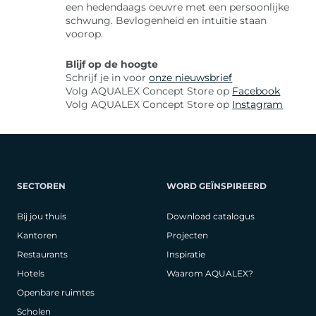
een hedendaags oeuvre met een persoonlijke
schwung. Bevlogenheid en intuïtie staan
voorop.
Blijf op de hoogte
Schrijf je in voor
onze nieuwsbrief
Volg AQUALEX Concept Store op
Facebook
Volg AQUALEX Concept Store op
Instagram
SECTOREN
WORD GEÏNSPIREERD
Bij jou thuis
Download catalogus
Kantoren
Projecten
Restaurants
Inspiratie
Hotels
Waarom AQUALEX?
Openbare ruimtes
Scholen