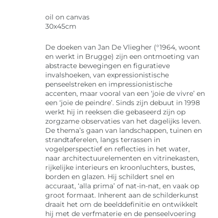
oil on canvas
30x45cm
De doeken van Jan De Vliegher (°1964, woont
en werkt in Brugge) zijn een ontmoeting van
abstracte bewegingen en figuratieve
invalshoeken, van expressionistische
penseelstreken en impressionistische
accenten, maar vooral van een ‘joie de vivre’ en
een ‘joie de peindre’. Sinds zijn debuut in 1998
werkt hij in reeksen die gebaseerd zijn op
zorgzame observaties van het dagelijks leven.
De thema’s gaan van landschappen, tuinen en
strandtaferelen, langs terrassen in
vogelperspectief en reflecties in het water,
naar architectuurelementen en vitrinekasten,
rijkelijke interieurs en kroonluchters, bustes,
borden en glazen. Hij schildert snel en
accuraat, ‘alla prima’ of nat-in-nat, en vaak op
groot formaat. Inherent aan de schilderkunst
draait het om de beelddefinitie en ontwikkelt
hij met de verfmaterie en de penseelvoering