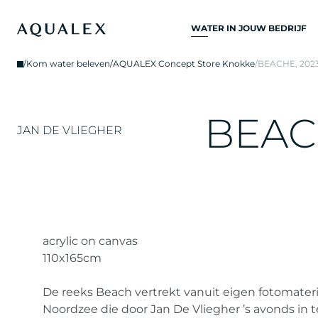
WATER IN JOUW BEDRIJF
ALLE
/
Kom water beleven
/
AQUALEX Concept Store Knokke
/
BEACHE, 202
DRINKWATERSYSTEME
DRINKWATERKRANEN
B
E
A
C
KEUKENKRANEN
JAN DE VLIEGHER
WATERKOELERS
WATERDISPENSERS
DRINKWATERFONTEIN
WATERFILTER
acrylic on canvas
110x165cm
De reeks Beach vertrekt vanuit eigen fotomateri
Noordzee die door Jan De Vliegher ’s avonds in 