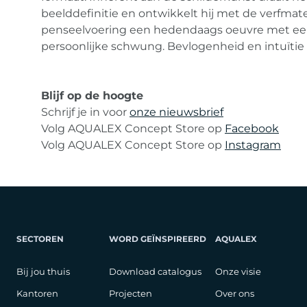
beelddefinitie en ontwikkelt hij met de verfmat
penseelvoering een hedendaags oeuvre met e
persoonlijke schwung. Bevlogenheid en intuïtie 
Blijf op de hoogte
Schrijf je in voor
onze nieuwsbrief
Volg AQUALEX Concept Store op
Facebook
Volg AQUALEX Concept Store op
Instagram
SECTOREN
WORD GEÏNSPIREERD
AQUALEX
Bij jou thuis
Download catalogus
Onze visie
Kantoren
Projecten
Over ons