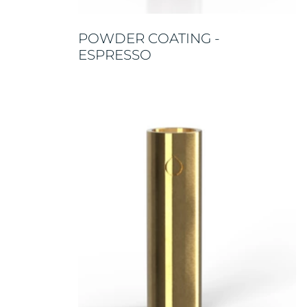
POWDER COATING -
ESPRESSO