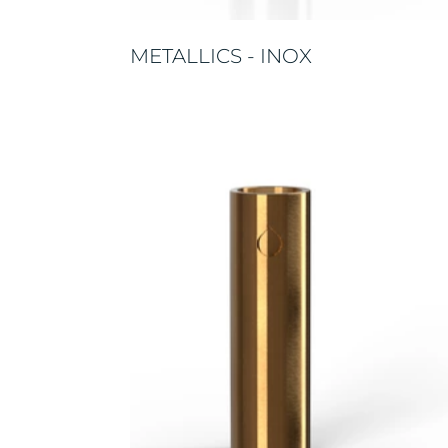
METALLICS - INOX