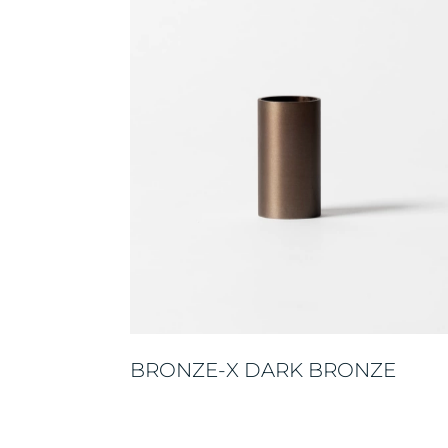
BRONZE-X DARK BRONZE