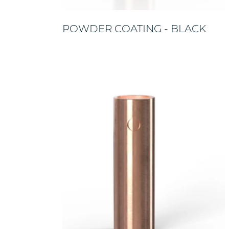
POWDER COATING - BLACK