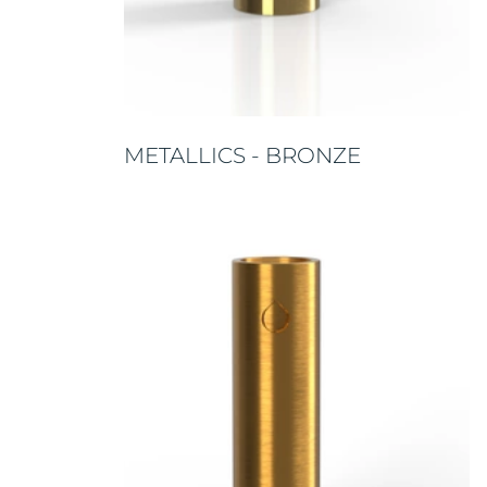
METALLICS - BRONZE