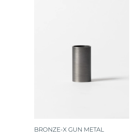
BRONZE-X GUN METAL