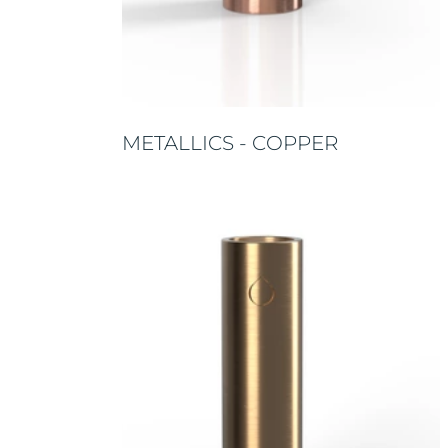
METALLICS - COPPER