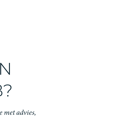
IN
B?
e met advies,