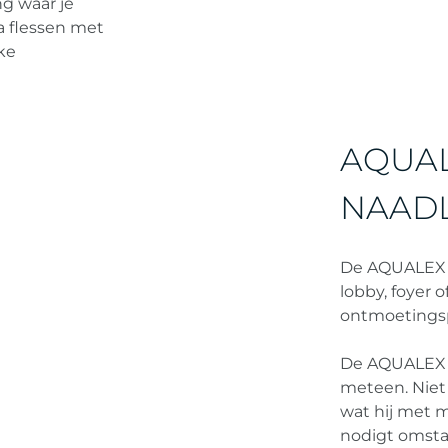
ng waar je
a flessen met
ke
AQUAL
NAADL
De AQUALEX A
lobby, foyer 
ontmoetingsp
De AQUALEX A
meteen. Niet 
wat hij met 
nodigt omsta