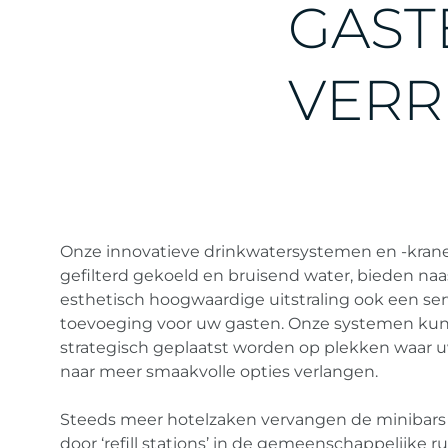
G
A
S
T
V
E
R
R
Onze innovatieve drinkwatersystemen en -kran
gefilterd gekoeld en bruisend water, bieden naa
esthetisch hoogwaardige uitstraling ook een ser
toevoeging voor uw gasten. Onze systemen ku
strategisch geplaatst worden op plekken waar 
naar meer smaakvolle opties verlangen.
Steeds meer hotelzaken vervangen de minibars
door ‘refill stations’ in de gemeenschappelijke r