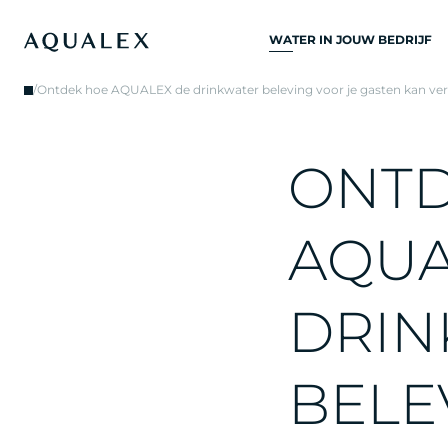
WATER IN JOUW BEDRIJF
ALLE
/
Ontdek hoe AQUALEX de drinkwater beleving voor je gasten kan ver
DRINKWATERSYSTEME
DRINKWATERKRANEN
O
N
T
KEUKENKRANEN
WATERKOELERS
A
Q
U
WATERDISPENSERS
DRINKWATERFONTEIN
D
R
I
N
WATERFILTER
B
E
L
E