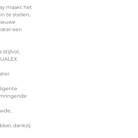
lay maakt het
 te stellen,
 nieuwe
water een
tijlvol,
AQUALEX
ter.
ligente
omringende
uwde,
bbel, dankzij