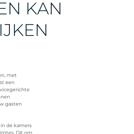
E
N
K
A
N
I
J
K
E
N
en, met
st een
vicegerichte
nnen
uw gasten
 in de kamers
uimtes. Dit om