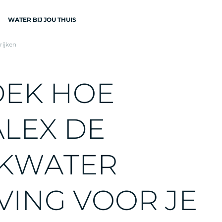
WATER BIJ JOU THUIS
rijken
N
D
E
K
H
O
E
A
L
E
X
D
E
EN
K
W
A
T
E
R
V
I
N
G
V
O
O
R
J
E