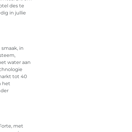
otel des te
ig in jullie
 smaak, in
ysteem,
 het water aan
chnologie
arkt tot 40
n het
nder
Forte, met