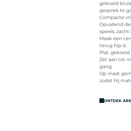
gekoeld brui
gesprek te g
Compacte vrij
Opvallend des
speels, zacht
Maak een cen
terug hip is
Plat, gekoeld
Zet aan tot 
gang
Op maat gema
zodat hij mat
ONTDEK AR