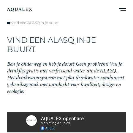
/
Vind een ALASQ in je buurt
V
I
N
D
E
E
N
A
L
A
S
Q
I
N
J
E
B
U
U
R
T
B
e
n
j
e
o
n
d
e
r
w
e
g
e
n
h
e
b
j
e
d
o
r
s
t
?
G
e
e
n
p
r
o
b
l
e
e
m
!
V
u
l
j
e
d
r
i
n
k
f
l
e
s
g
r
a
t
i
s
m
e
t
v
e
r
f
r
i
s
s
e
n
d
w
a
t
e
r
u
i
t
d
e
A
L
A
S
Q
.
H
e
t
d
r
i
n
k
w
a
t
e
r
s
y
s
t
e
e
m
m
e
t
p
l
a
t
d
r
i
n
k
w
a
t
e
r
c
o
m
b
i
n
e
e
r
t
g
e
b
r
u
i
k
s
g
e
m
a
k
m
e
t
a
a
n
d
a
c
h
t
v
o
o
r
k
w
a
l
i
t
e
i
t
,
d
e
s
i
g
n
e
n
e
c
o
l
o
g
i
e
.