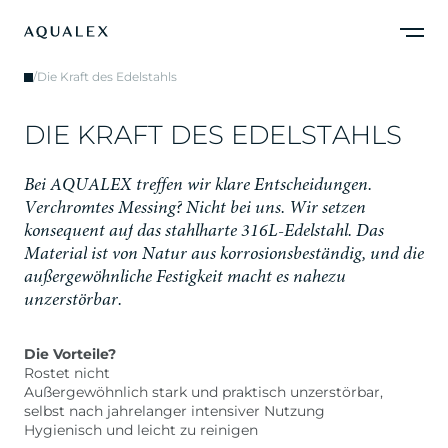
/
Die Kraft des Edelstahls
D
I
E
K
R
A
F
T
D
E
S
E
D
E
L
S
T
A
H
L
S
B
e
i
A
Q
U
A
L
E
X
t
r
e
f
f
e
n
w
i
r
k
l
a
r
e
E
n
t
s
c
h
e
i
d
u
n
g
e
n
.
V
e
r
c
h
r
o
m
t
e
s
M
e
s
s
i
n
g
?
N
i
c
h
t
b
e
i
u
n
s
.
W
i
r
s
e
t
z
e
n
k
o
n
s
e
q
u
e
n
t
a
u
f
d
a
s
s
t
a
h
l
h
a
r
t
e
3
1
6
L
-
E
d
e
l
s
t
a
h
l
.
D
a
s
M
a
t
e
r
i
a
l
i
s
t
v
o
n
N
a
t
u
r
a
u
s
k
o
r
r
o
s
i
o
n
s
b
e
s
t
ä
n
d
i
g
,
u
n
d
d
i
e
a
u
ß
e
r
g
e
w
ö
h
n
l
i
c
h
e
F
e
s
t
i
g
k
e
i
t
m
a
c
h
t
e
s
n
a
h
e
z
u
u
n
z
e
r
s
t
ö
r
b
a
r
.
Die Vorteile?
Rostet nicht
Außergewöhnlich stark und praktisch unzerstörbar,
selbst nach jahrelanger intensiver Nutzung
Hygienisch und leicht zu reinigen