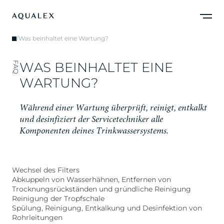
/
Was beinhaltet eine Wartung?
W
A
S
B
E
I
N
H
A
L
T
E
T
E
I
N
E
FAQ
W
A
R
T
U
N
G
?
W
ä
h
r
e
n
d
e
i
n
e
r
W
a
r
t
u
n
g
ü
b
e
r
p
r
ü
f
t
,
r
e
i
n
i
g
t
,
e
n
t
k
a
l
k
t
u
n
d
d
e
s
i
n
f
i
z
i
e
r
t
d
e
r
S
e
r
v
i
c
e
t
e
c
h
n
i
k
e
r
a
l
l
e
K
o
m
p
o
n
e
n
t
e
n
d
e
i
n
e
s
T
r
i
n
k
w
a
s
s
e
r
s
y
s
t
e
m
s
.
Wechsel des Filters
Abkuppeln von Wasserhähnen, Entfernen von
Trocknungsrückständen und gründliche Reinigung
Reinigung der Tropfschale
Spülung, Reinigung, Entkalkung und Desinfektion von
Rohrleitungen