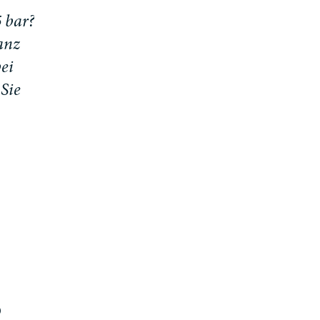
5
b
a
r
?
a
n
z
b
e
i
S
i
e
R