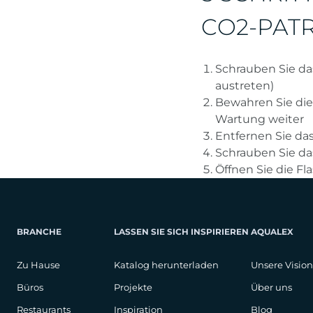
CO2-PAT
Schrauben Sie da
austreten)
Bewahren Sie die
Wartung weiter
Entfernen Sie da
Schrauben Sie da
Öffnen Sie die F
BRANCHE
LASSEN SIE SICH INSPIRIEREN
AQUALEX
Zu Hause
Katalog herunterladen
Unsere Vision
Büros
Projekte
Über uns
Restaurants
Inspiration
Blog