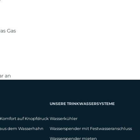
as Gas
ar an
UNSERE TRINKWASSERSYSTEME
 Komfort auf Knopfdruck
Wasserkühler
t aus dem Wasserhahn
Wasserspender mit Festwasseranschluss
Wasserspender mieten