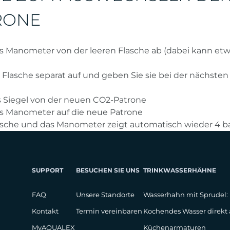
RONE
s Manometer von der leeren Flasche ab (dabei kann etw
 Flasche separat auf und geben Sie sie bei der nächsten
s Siegel von der neuen CO2-Patrone
s Manometer auf die neue Patrone
lasche und das Manometer zeigt automatisch wieder 4 b
SUPPORT
BESUCHEN SIE UNS
TRINKWASSERHÄHNE
FAQ
Unsere Standorte
Wasserhahn mit Sprudel:
Kontakt
Termin vereinbaren
Kochendes Wasser direk
MyAQUALEX
Küchenarmaturen