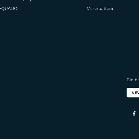
 AQUALEX
Mischbatterie
Bleib
NE