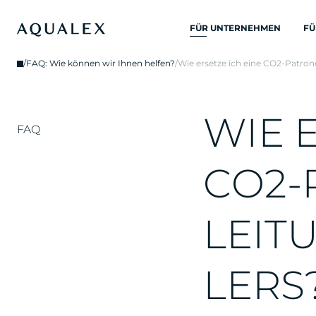
FÜR UNTERNEHMEN
FÜ
ALLE
/
FAQ: Wie können wir Ihnen helfen?
/
Wie ersetze ich eine CO2-Patro
TRINKWASSERSYSTEME
TRINKWASSERHÄHNE
W
I
E
KÜCHENARMATUREN
FAQ
WASSERKUEHLER
C
O
2
-
WASSERSPENDER
TRINKBRUNNEN
L
E
I
T
WASSERFILTER
L
E
R
S