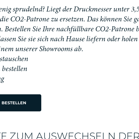
e
n
i
g
s
p
r
u
d
e
l
n
d
?
L
i
e
g
t
d
e
r
D
r
u
c
k
m
e
s
s
e
r
u
n
t
e
r
3
,
d
i
e
C
O
2
-
P
a
t
r
o
n
e
z
u
e
r
s
e
t
z
e
n
.
D
a
s
k
ö
n
n
e
n
S
i
e
g
n
.
B
e
s
t
e
l
l
e
n
S
i
e
I
h
r
e
n
a
c
h
f
ü
l
l
b
a
r
e
C
O
2
-
P
a
t
r
o
n
e
l
a
s
s
e
n
S
i
e
s
i
e
s
i
c
h
n
a
c
h
H
a
u
s
e
l
i
e
f
e
r
n
o
d
e
r
h
o
l
e
n
i
n
e
m
u
n
s
e
r
e
r
S
h
o
w
r
o
o
m
s
a
b
.
ustauschen
 bestellen
ng
 BESTELLEN
TTE ZUM AUSWECHSELN DE