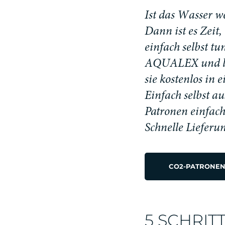
I
s
t
d
a
s
W
a
s
s
e
r
w
D
a
n
n
i
s
t
e
s
Z
e
i
t
,
e
i
n
f
a
c
h
s
e
l
b
s
t
t
u
A
Q
U
A
L
E
X
u
n
d
s
i
e
k
o
s
t
e
n
l
o
s
i
n
e
Einfach selbst a
Patronen einfach
Schnelle Lieferu
CO2-PATRONEN
5 SCHRI