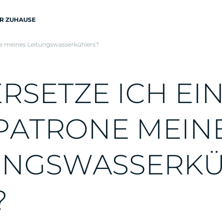
R ZUHAUSE
ne meines Leitungswasserkühlers?
E
R
S
E
T
Z
E
I
C
H
E
I
P
A
T
R
O
N
E
M
E
I
N
U
N
G
S
W
A
S
S
E
R
K
?