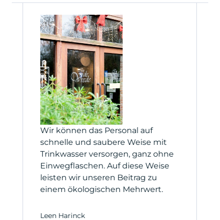
Wir können das Personal auf
D
n.
schnelle und saubere Weise mit
u
Trinkwasser versorgen, ganz ohne
K
Einwegflaschen. Auf diese Weise
G
leisten wir unseren Beitrag zu
einem ökologischen Mehrwert.
C
C
Leen Harinck