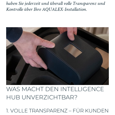
h
a
b
e
n
S
i
e
j
e
d
e
r
z
e
i
t
u
n
d
ü
b
e
r
a
l
l
v
o
l
l
e
T
r
a
n
s
p
a
r
e
n
z
u
n
d
K
o
n
t
r
o
l
l
e
ü
b
e
r
I
h
r
e
A
Q
U
A
L
E
X
-
I
n
s
t
a
l
l
a
t
i
o
n
.
WAS MACHT DEN INTELLIGENCE
HUB UNVERZICHTBAR?
1. VOLLE TRANSPARENZ – FÜR KUNDEN