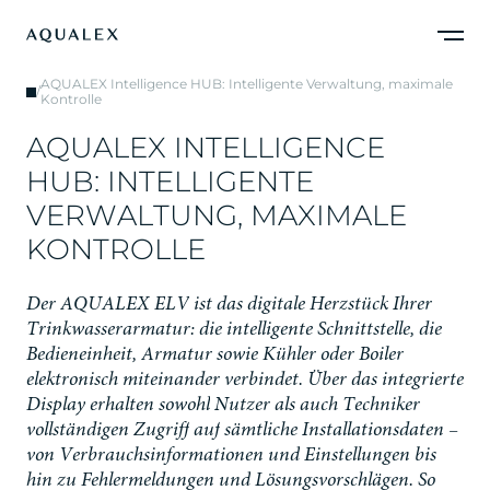
AQUALEX Intelligence HUB: Intelligente Verwaltung, maximale
/
Kontrolle
A
Q
U
A
L
E
X
I
N
T
E
L
L
I
G
E
N
C
E
H
U
B
:
I
N
T
E
L
L
I
G
E
N
T
E
V
E
R
W
A
L
T
U
N
G
,
M
A
X
I
M
A
L
E
K
O
N
T
R
O
L
L
E
D
e
r
A
Q
U
A
L
E
X
E
L
V
i
s
t
d
a
s
d
i
g
i
t
a
l
e
H
e
r
z
s
t
ü
c
k
I
h
r
e
r
T
r
i
n
k
w
a
s
s
e
r
a
r
m
a
t
u
r
:
d
i
e
i
n
t
e
l
l
i
g
e
n
t
e
S
c
h
n
i
t
t
s
t
e
l
l
e
,
d
i
e
B
e
d
i
e
n
e
i
n
h
e
i
t
,
A
r
m
a
t
u
r
s
o
w
i
e
K
ü
h
l
e
r
o
d
e
r
B
o
i
l
e
r
e
l
e
k
t
r
o
n
i
s
c
h
m
i
t
e
i
n
a
n
d
e
r
v
e
r
b
i
n
d
e
t
.
Ü
b
e
r
d
a
s
i
n
t
e
g
r
i
e
r
t
e
D
i
s
p
l
a
y
e
r
h
a
l
t
e
n
s
o
w
o
h
l
N
u
t
z
e
r
a
l
s
a
u
c
h
T
e
c
h
n
i
k
e
r
v
o
l
l
s
t
ä
n
d
i
g
e
n
Z
u
g
r
i
f
f
a
u
f
s
ä
m
t
l
i
c
h
e
I
n
s
t
a
l
l
a
t
i
o
n
s
d
a
t
e
n
–
v
o
n
V
e
r
b
r
a
u
c
h
s
i
n
f
o
r
m
a
t
i
o
n
e
n
u
n
d
E
i
n
s
t
e
l
l
u
n
g
e
n
b
i
s
h
i
n
z
u
F
e
h
l
e
r
m
e
l
d
u
n
g
e
n
u
n
d
L
ö
s
u
n
g
s
v
o
r
s
c
h
l
ä
g
e
n
.
S
o