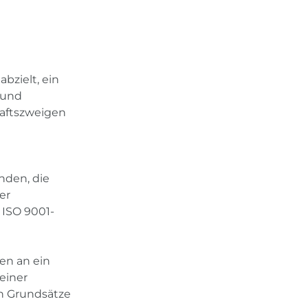
abzielt, ein
 und
haftszweigen
nden, die
er
 ISO 9001-
en an ein
einer
en Grundsätze