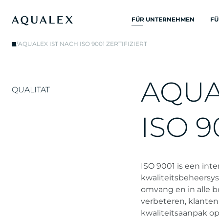
FÜR UNTERNEHMEN
FÜ
ALLE
/
AQUALEX IST NACH ISO 9001 ZERTIFIZIERT
TRINKWASSERSYSTEME
TRINKWASSERHÄHNE
A
Q
U
KÜCHENARMATUREN
QUALITAT
WASSERKUEHLER
I
S
O
9
WASSERSPENDER
TRINKBRUNNEN
WASSERFILTER
ISO 9001 is een inte
kwaliteitsbeheersys
omvang en in alle b
verbeteren, klanten
kwaliteitsaanpak op