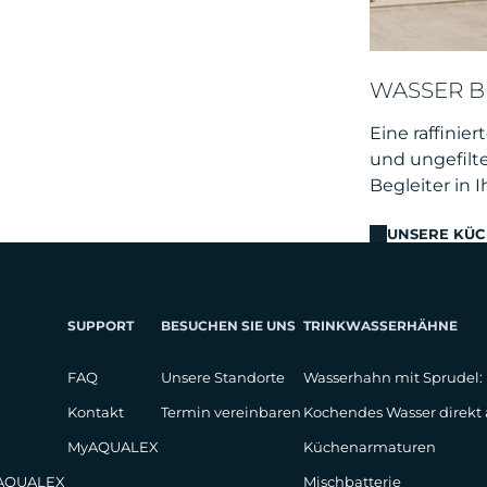
WASSER B
Eine raffinie
und ungefilte
Begleiter in 
UNSERE KÜ
SUPPORT
BESUCHEN SIE UNS
TRINKWASSERHÄHNE
FAQ
Unsere Standorte
Wasserhahn mit Sprudel:
Kontakt
Termin vereinbaren
Kochendes Wasser direk
MyAQUALEX
Küchenarmaturen
 AQUALEX
Mischbatterie