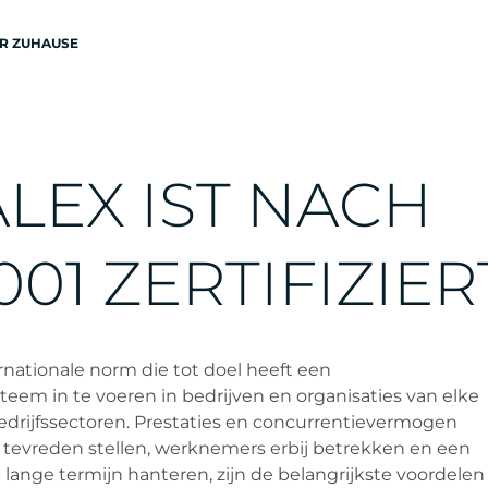
R ZUHAUSE
A
L
E
X
I
S
T
N
A
C
H
0
0
1
Z
E
R
T
I
F
I
Z
I
E
R
rnationale norm die tot doel heeft een
teem in te voeren in bedrijven en organisaties van elke
edrijfssectoren. Prestaties en concurrentievermogen
 tevreden stellen, werknemers erbij betrekken en een
 lange termijn hanteren, zijn de belangrijkste voordelen