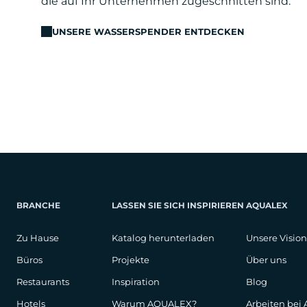
die auf Ihr Unternehmen zugeschnitten sind.
UNSERE WASSERSPENDER ENTDECKEN
BRANCHE
LASSEN SIE SICH INSPIRIEREN
AQUALEX
Zu Hause
Katalog herunterladen
Unsere Vision
Büros
Projekte
Über uns
Restaurants
Inspiration
Blog
Hotels
Warum AQUALEX?
Arbeiten bei