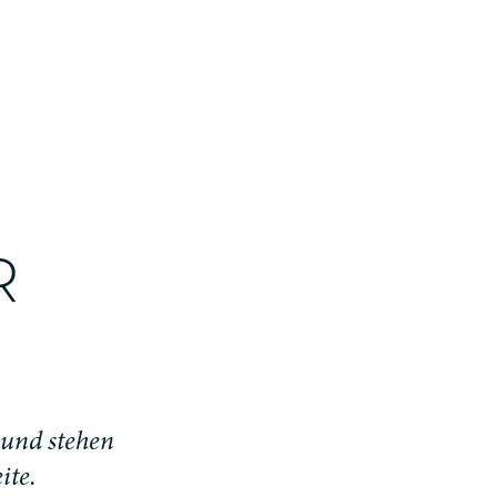
E
R
 und stehen
ite.