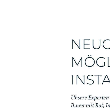
NEUG
MÖGL
INST
Unsere Experten 
Ihnen mit Rat, I