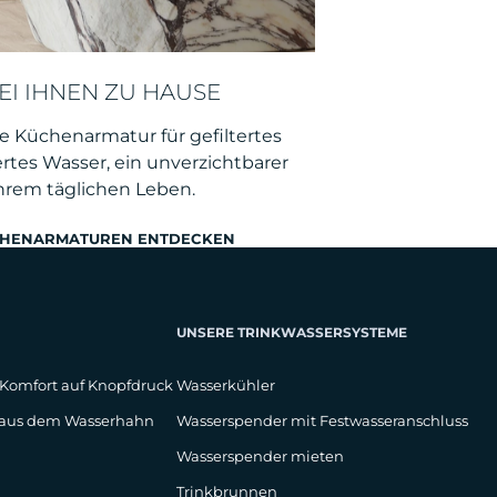
EI IHNEN ZU HAUSE
rte Küchenarmatur für gefiltertes
rtes Wasser, ein unverzichtbarer
Ihrem täglichen Leben.
CHENARMATUREN ENTDECKEN
UNSERE TRINKWASSERSYSTEME
 Komfort auf Knopfdruck
Wasserkühler
t aus dem Wasserhahn
Wasserspender mit Festwasseranschluss
Wasserspender mieten
Trinkbrunnen