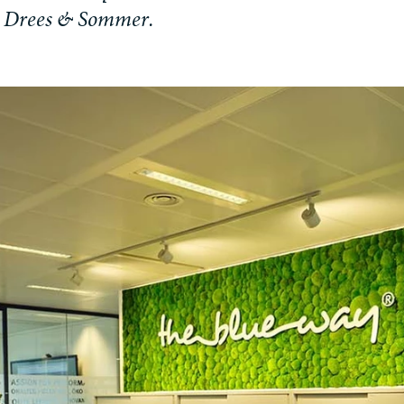
D
r
e
e
s
&
S
o
m
m
e
r
.