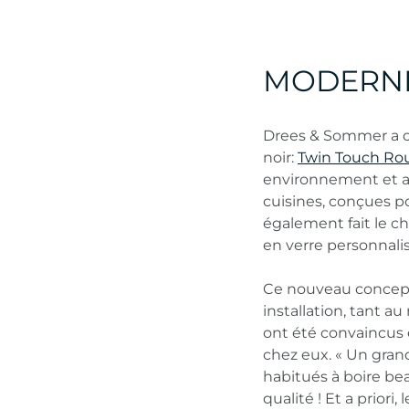
MODERNIT
Drees & Sommer a opt
noir:
Twin Touch Ro
environnement et 
cuisines, conçues pou
également fait le ch
en verre personnalis
Ce nouveau concept a
installation, tant a
ont été convaincus 
chez eux. « Un gran
habitués à boire bea
qualité ! Et a priori