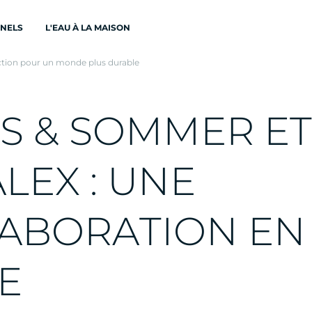
ONELS
L'EAU À LA MAISON
ction pour un monde plus durable
S
&
S
O
M
M
E
R
E
T
A
L
E
X
:
U
N
E
A
B
O
R
A
T
I
O
N
E
N
E