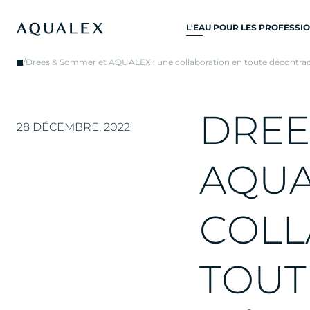
L'EAU POUR LES PROFESSI
TOUS SYSTÈMES D’EAU
/
Drees & Sommer et AQUALEX : une collaboration en toute décontra
POTABLE
ROBINETS D’EAU
D
R
E
E
ROBINETS DE CUISINE
28 DÉCEMBRE, 2022
REFROIDISSEURS D'EAU
A
Q
U
DISTRIBUTEURS D’EAU
FONTAINES À EAU
C
O
L
L
FILTRE À EAU
T
O
U
T