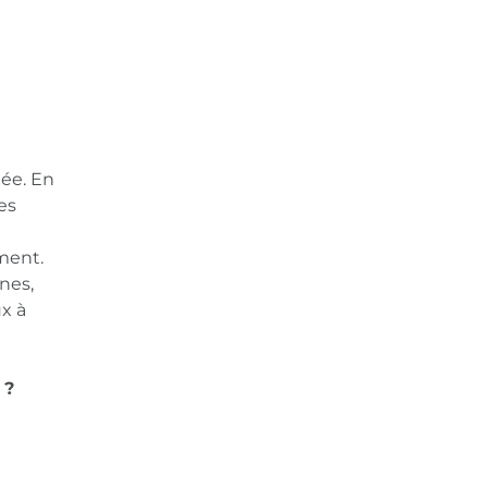
dée. En
es
ment.
nes,
x à
 ?