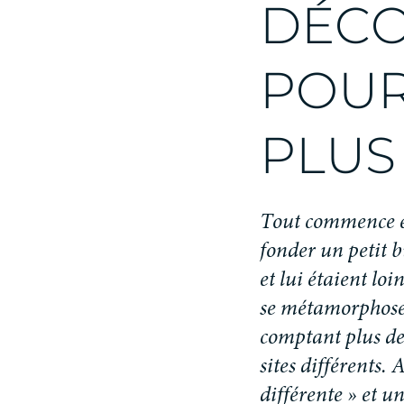
D
É
C
P
O
U
P
L
U
S
T
o
u
t
c
o
m
m
e
n
c
e
f
o
n
d
e
r
u
n
p
e
t
i
t
b
e
t
l
u
i
é
t
a
i
e
n
t
l
o
i
s
e
m
é
t
a
m
o
r
p
h
o
s
c
o
m
p
t
a
n
t
p
l
u
s
d
s
i
t
e
s
d
i
f
f
é
r
e
n
t
s
.
d
i
f
f
é
r
e
n
t
e
»
e
t
u