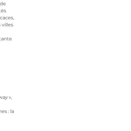
 de
tés
icaces,
villes
tante
way
»,
es : la