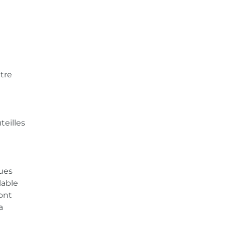
tre
teilles
gues
lable
ont
a