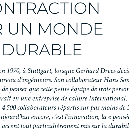
O
N
T
R
A
C
T
I
O
N
R
U
N
M
O
N
D
E
D
U
R
A
B
L
E
e
n
1
9
7
0
,
à
S
t
u
t
t
g
a
r
t
,
l
o
r
s
q
u
e
G
e
r
h
a
r
d
D
r
e
e
s
d
é
c
i
u
r
e
a
u
d
’
i
n
g
é
n
i
e
u
r
s
.
S
o
n
c
o
l
l
a
b
o
r
a
t
e
u
r
H
a
n
s
S
o
n
d
e
p
e
n
s
e
r
q
u
e
c
e
t
t
e
p
e
t
i
t
e
é
q
u
i
p
e
d
e
t
r
o
i
s
p
e
r
s
o
e
r
a
i
t
e
n
u
n
e
e
n
t
r
e
p
r
i
s
e
d
e
c
a
l
i
b
r
e
i
n
t
e
r
n
a
t
i
o
n
a
l
,
e
4
5
0
0
c
o
l
l
a
b
o
r
a
t
e
u
r
s
r
é
p
a
r
t
i
s
s
u
r
p
a
s
m
o
i
n
s
d
e
A
u
j
o
u
r
d
’
h
u
i
e
n
c
o
r
e
,
c
’
e
s
t
l
’
i
n
n
o
v
a
t
i
o
n
,
l
a
«
p
e
n
s
é
n
a
c
c
e
n
t
t
o
u
t
p
a
r
t
i
c
u
l
i
è
r
e
m
e
n
t
m
i
s
s
u
r
l
a
d
u
r
a
b
i
l