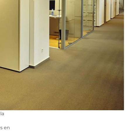
la
rs en