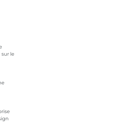
e
 sur le
ne
prise
sign