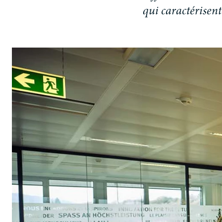
q
u
i
c
a
r
a
c
t
é
r
i
s
e
n
t