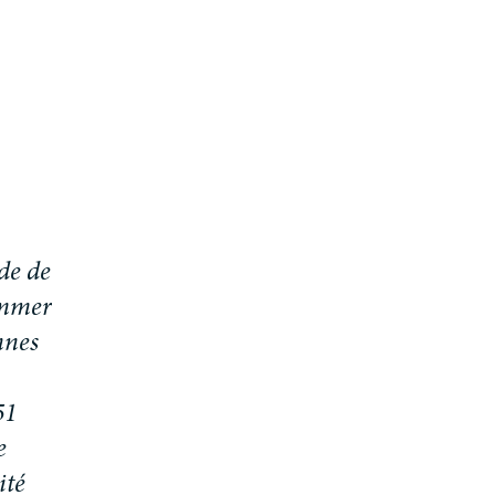
d
e
d
e
m
m
e
r
n
n
e
s
5
1
e
i
t
é