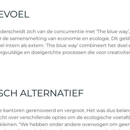
GEVOEL
erscheidt zich van de concurrentie met ‘The blue way’
r de samensmelting van economie en ecologie. Dit geld
wel intern als extern. ‘The blue way’ combineert het doel
orgvuldige en doelgerichte processen die voor creativitei
SCH ALTERNATIEF
e kantoren gerenoveerd en vergroot. Het was dus belang
acht over verschillende opties om de ecologische voetaf
erkleinen. “We hebben onder andere overwogen om gee