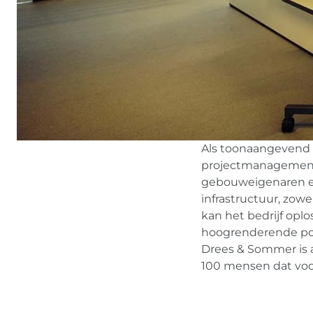
Als toonaangevend i
projectmanagementb
gebouweigenaren en
infrastructuur, zowe
kan het bedrijf opl
hoogrenderende portf
Drees & Sommer is a
100 mensen dat voo