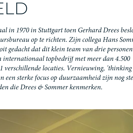
E
L
D
a
a
l
i
n
1
9
7
0
i
n
S
t
u
t
t
g
a
r
t
t
o
e
n
G
e
r
h
a
r
d
D
r
e
e
s
b
e
s
l
u
r
s
b
u
r
e
a
u
o
p
t
e
r
i
c
h
t
e
n
.
Z
i
j
n
c
o
l
l
e
g
a
H
a
n
s
S
o
m
o
i
t
g
e
d
a
c
h
t
d
a
t
d
i
t
k
l
e
i
n
t
e
a
m
v
a
n
d
r
i
e
p
e
r
s
o
n
e
n
n
i
n
t
e
r
n
a
t
i
o
n
a
a
l
t
o
p
b
e
d
r
i
j
f
m
e
t
m
e
e
r
d
a
n
4
.
5
0
0
1
v
e
r
s
c
h
i
l
l
e
n
d
e
l
o
c
a
t
i
e
s
.
V
e
r
n
i
e
u
w
i
n
g
,
'
t
h
i
n
k
i
n
g
e
n
e
e
n
s
t
e
r
k
e
f
o
c
u
s
o
p
d
u
u
r
z
a
a
m
h
e
i
d
z
i
j
n
n
o
g
s
t
d
e
n
d
i
e
D
r
e
e
s
&
S
o
m
m
e
r
k
e
n
m
e
r
k
e
n
.