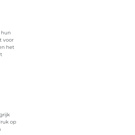
, hun
t voor
 en het
t
rijk
druk op
n