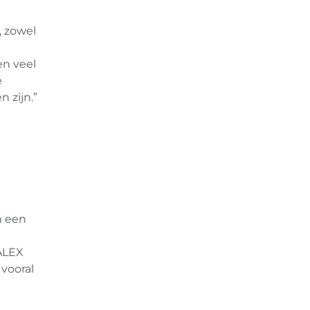
, zowel
en veel
e
 zijn.”
n een
UALEX
vooral