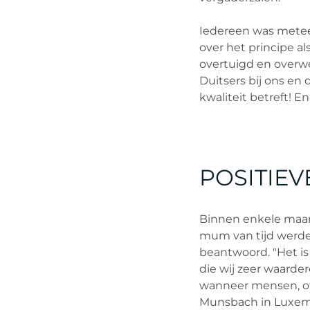
Iedereen was meteen
over het principe a
overtuigd en overweg
Duitsers bij ons en 
kwaliteit betreft! E
POSITIE
Binnen enkele maan
mum van tijd werde
beantwoord. "Het is
die wij zeer waarde
wanneer mensen, of 
Munsbach in Luxe