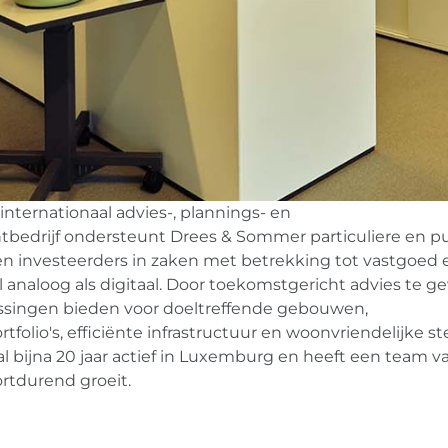
nternationaal advies-, plannings- en
edrijf ondersteunt Drees & Sommer particuliere en p
 investeerders in zaken met betrekking tot vastgoed 
l analoog als digitaal. Door toekomstgericht advies te g
ossingen bieden voor doeltreffende gebouwen,
olio's, efficiënte infrastructuur en woonvriendelijke st
l bijna 20 jaar actief in Luxemburg en heeft een team va
rtdurend groeit.