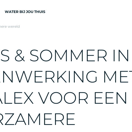
WATER BIJ JOU THUIS
ere wereld
N
S
&
S
O
M
M
E
R
I
N
E
N
W
E
R
K
I
N
G
M
E
EN
A
L
E
X
V
O
O
R
E
E
N
R
Z
A
M
E
R
E