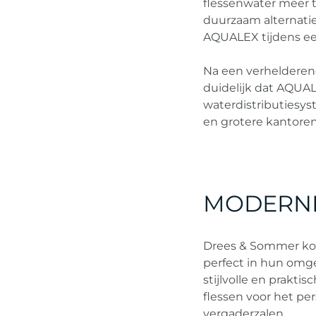
flessenwater meer 
duurzaam alternati
AQUALEX tijdens ee
Na een verhelderen
duidelijk dat AQUAL
waterdistributiesy
en grotere kantoren
MODERNI
Drees & Sommer koo
perfect in hun omg
stijlvolle en prakti
flessen voor het pe
vergaderzalen.