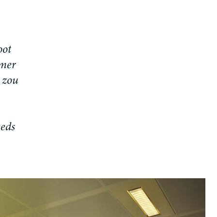
o
o
t
m
e
r
z
o
u
e
e
d
s