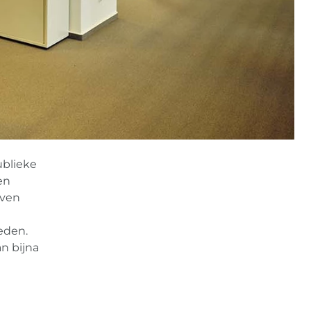
ublieke
en
even
eden.
n bijna