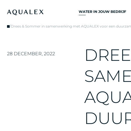
WATER IN JOUW BEDRIJF
ALLE
/
Drees & Sommer in samenwerking met AQUALEX voor een duurzam
DRINKWATERSYSTEME
DRINKWATERKRANEN
D
R
E
E
KEUKENKRANEN
28 DECEMBER, 2022
WATERKOELERS
S
A
M
WATERDISPENSERS
DRINKWATERFONTEIN
A
Q
U
WATERFILTER
D
U
U