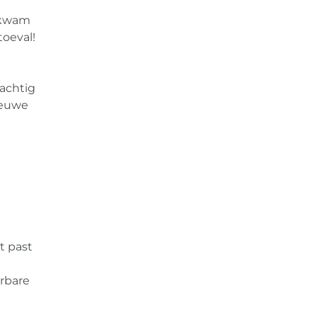
t kwam
oeval!
rachtig
ieuwe
t past
erbare