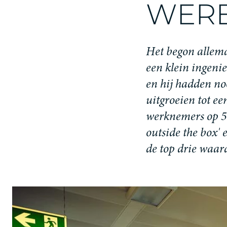
W
E
R
H
e
t
b
e
g
o
n
a
l
l
e
m
e
e
n
k
l
e
i
n
i
n
g
e
n
i
e
e
n
h
i
j
h
a
d
d
e
n
n
o
u
i
t
g
r
o
e
i
e
n
t
o
t
e
e
w
e
r
k
n
e
m
e
r
s
o
p
5
o
u
t
s
i
d
e
t
h
e
b
o
x
'
d
e
t
o
p
d
r
i
e
w
a
a
r