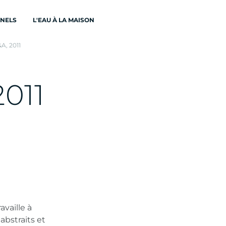
ONELS
L'EAU À LA MAISON
A, 2011
2
0
1
1
availle à
bstraits et