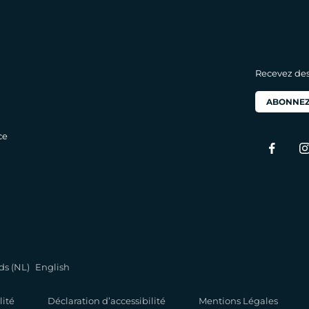
Recevez des 
ABONNEZ
ce
ds (NL)
English
lité
Déclaration d’accessibilité
Mentions Légales