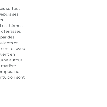
u
ais surtout
 Depuis ses
es
. Les thèmes
x terrasses
 par des
pulents et
dement et avec
uvent en
ourne autour
a matière
temporaine
ntuition sont