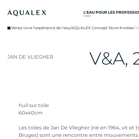
L'EAU POUR LES PROFESSI
TOUS SYSTÈMES D’EAU
/
Venez vivre l’expérience de l’eau
/
AQUALEX Concept Store Knokke
/
V&
POTABLE
ROBINETS D’EAU
V
&
A
,
ROBINETS DE CUISINE
JAN DE VLIEGHER
REFROIDISSEURS D'EAU
DISTRIBUTEURS D’EAU
FONTAINES À EAU
FILTRE À EAU
huil sur toile
60x40cm
Les toiles de Jan De Vliegher (né en 1964, vit et tr
Bruges) sont une rencontre entre mouvements a