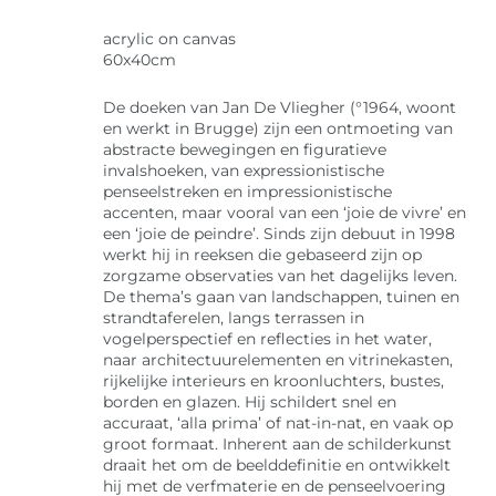
acrylic on canvas
60x40cm
De doeken van Jan De Vliegher (°1964, woont
en werkt in Brugge) zijn een ontmoeting van
abstracte bewegingen en figuratieve
invalshoeken, van expressionistische
penseelstreken en impressionistische
accenten, maar vooral van een ‘joie de vivre’ en
een ‘joie de peindre’. Sinds zijn debuut in 1998
werkt hij in reeksen die gebaseerd zijn op
zorgzame observaties van het dagelijks leven.
De thema’s gaan van landschappen, tuinen en
strandtaferelen, langs terrassen in
vogelperspectief en reflecties in het water,
naar architectuurelementen en vitrinekasten,
rijkelijke interieurs en kroonluchters, bustes,
borden en glazen. Hij schildert snel en
accuraat, ‘alla prima’ of nat-in-nat, en vaak op
groot formaat. Inherent aan de schilderkunst
draait het om de beelddefinitie en ontwikkelt
hij met de verfmaterie en de penseelvoering