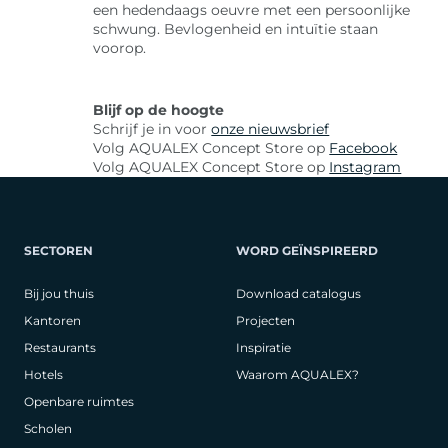
een hedendaags oeuvre met een persoonlijke
schwung. Bevlogenheid en intuïtie staan
voorop.
Blijf op de hoogte
Schrijf je in voor
onze nieuwsbrief
Volg AQUALEX Concept Store op
Facebook
Volg AQUALEX Concept Store op
Instagram
SECTOREN
WORD GEÏNSPIREERD
Bij jou thuis
Download catalogus
Kantoren
Projecten
Restaurants
Inspiratie
Hotels
Waarom AQUALEX?
Openbare ruimtes
Scholen