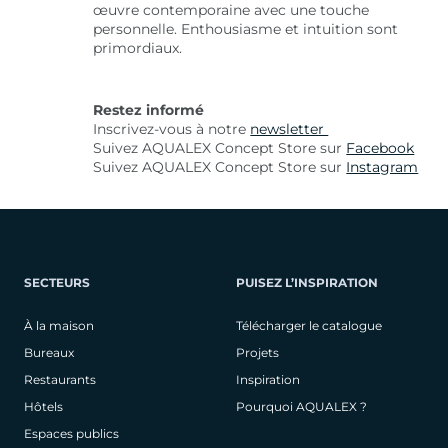
œuvre contemporaine avec une touche
personnelle. Enthousiasme et intuition sont
primordiaux.
Restez informé
Inscrivez-vous à notre
newsletter
Suivez AQUALEX Concept Store sur
Facebook
Suivez AQUALEX Concept Store sur
Instagram
SECTEURS
PUISEZ L’INSPIRATION
À la maison
Télécharger le catalogue
Bureaux
Projets
Restaurants
Inspiration
Hôtels
Pourquoi AQUALEX ?
Espaces publics