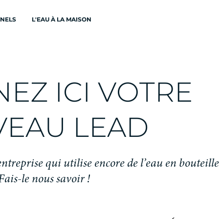
ONELS
L'EAU À LA MAISON
N
E
Z
I
C
I
V
O
T
R
E
V
E
A
U
L
E
A
D
e
n
t
r
e
p
r
i
s
e
q
u
i
u
t
i
l
i
s
e
e
n
c
o
r
e
d
e
l
’
e
a
u
e
n
b
o
u
t
e
i
l
l
e
F
a
i
s
-
l
e
n
o
u
s
s
a
v
o
i
r
!