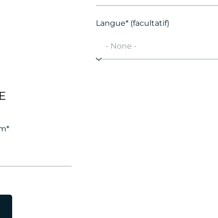
Langue* (facultatif)
E
om*