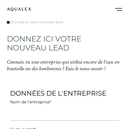
/
Donnez ici votre nouveau lead
D
O
N
N
E
Z
I
C
I
V
O
T
R
E
N
O
U
V
E
A
U
L
E
A
D
C
o
n
n
a
i
s
-
t
u
u
n
e
e
n
t
r
e
p
r
i
s
e
q
u
i
u
t
i
l
i
s
e
e
n
c
o
r
e
d
e
l
’
e
a
u
e
n
b
o
u
t
e
i
l
l
e
o
u
d
e
s
b
o
n
b
o
n
n
e
s
?
F
a
i
s
-
l
e
n
o
u
s
s
a
v
o
i
r
!
DONNÉES DE L'ENTREPRISE
Nom de l'entreprise*