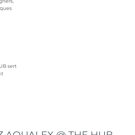
gners,
rques
UB sert
ez
EZ AQUALEX @ THE HUB