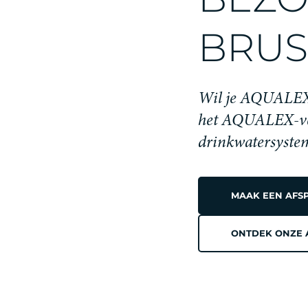
BRUS
Wil je AQUALEX b
het AQUALEX-verh
drinkwatersyste
MAAK EEN AFS
ONTDEK ONZE