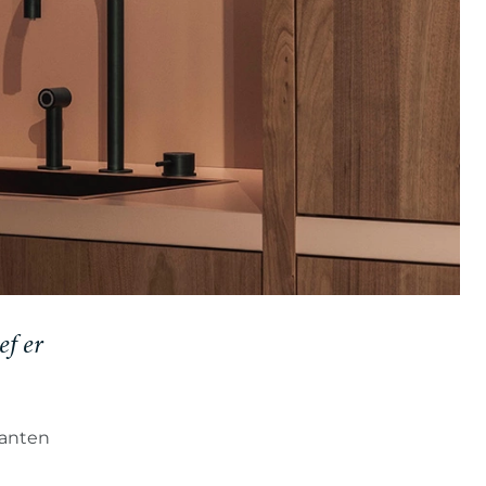
ef er
lanten