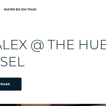
WATER BIJ JOU THUIS
N
A
L
E
X
@
T
H
E
H
U
S
E
L
EN
PRAAK