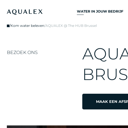
WATER IN JOUW BEDRIJF
ALLE
/
Kom water beleven
/
AQUALEX @ The HUB Brussel
DRINKWATERSYSTEME
DRINKWATERKRANEN
A
Q
U
KEUKENKRANEN
BEZOEK ONS
WATERKOELERS
B
R
U
S
WATERDISPENSERS
DRINKWATERFONTEIN
WATERFILTER
MAAK EEN AFS