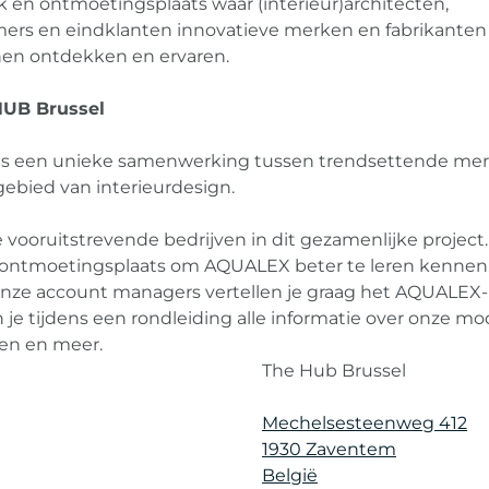
k en ontmoetingsplaats waar (interieur)architecten,
ers en eindklanten innovatieve merken en fabrikanten
nen ontdekken en ervaren.
UB Brussel
s een unieke samenwerking tussen trendsettende me
gebied van interieurdesign.
 vooruitstrevende bedrijven in dit gezamenlijke project
a ontmoetingsplaats om AQUALEX beter te leren kennen
 onze account managers vertellen je graag het AQUALEX-
 je tijdens een rondleiding alle informatie over onze mo
ren en meer.
The Hub Brussel
Mechelsesteenweg 412
1930 Zaventem
België