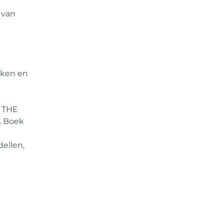
 van
rken en
. THE
. Boek
dellen,