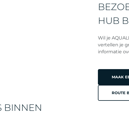
BEZOE
HUB B
Wil je AQUAL
vertellen je 
informatie o
MAAK E
ROUTE 
S BINNEN