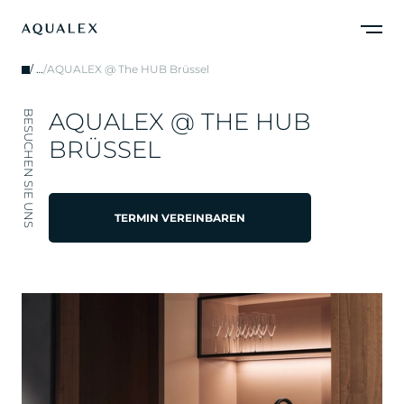
/
…
/
AQUALEX @ The HUB Brüssel
A
Q
U
A
L
E
X
@
T
H
E
H
U
B
BESUCHEN SIE UNS
B
R
Ü
S
S
E
L
TERMIN VEREINBAREN