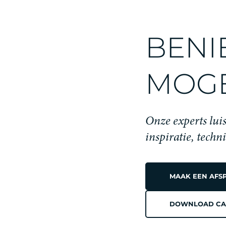
BENI
MOGE
Onze experts luis
inspiratie, techn
MAAK EEN AFS
DOWNLOAD CA