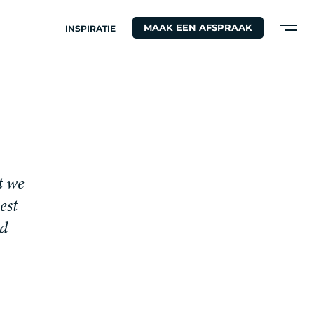
MAAK EEN AFSPRAAK
INSPIRATIE
t
w
e
e
s
t
d