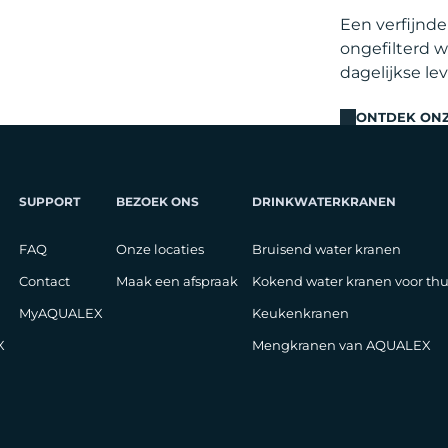
Een verfijnd
ongefilterd w
dagelijkse le
ONTDEK ON
SUPPORT
BEZOEK ONS
DRINKWATERKRANEN
FAQ
Onze locaties
Bruisend water kranen
Contact
Maak een afspraak
Kokend water kranen voor thu
MyAQUALEX
Keukenkranen
X
Mengkranen van AQUALEX