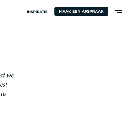
MAAK EEN AFSPRAAK
INSPIRATIE
a
t
w
e
e
s
t
c
u
s
.