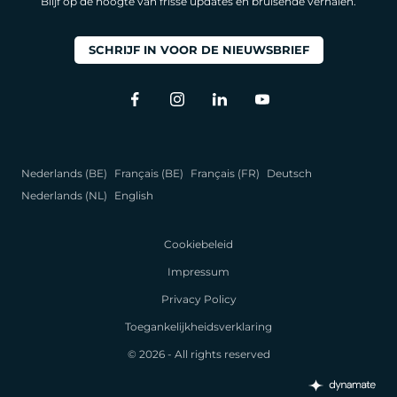
Blijf op de hoogte van frisse updates en bruisende verhalen.
SCHRIJF IN VOOR DE NIEUWSBRIEF
Nederlands (BE)
Français (BE)
Français (FR)
Deutsch
Nederlands (NL)
English
Cookiebeleid
Impressum
Privacy Policy
Toegankelijkheidsverklaring
© 2026 - All rights reserved