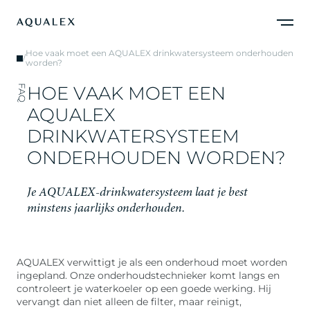
Hoe vaak moet een AQUALEX drinkwatersysteem onderhouden
/
worden?
H
O
E
V
A
A
K
M
O
E
T
E
E
N
FAQ
A
Q
U
A
L
E
X
D
R
I
N
K
W
A
T
E
R
S
Y
S
T
E
E
M
O
N
D
E
R
H
O
U
D
E
N
W
O
R
D
E
N
?
J
e
A
Q
U
A
L
E
X
-
d
r
i
n
k
w
a
t
e
r
s
y
s
t
e
e
m
l
a
a
t
j
e
b
e
s
t
m
i
n
s
t
e
n
s
j
a
a
r
l
i
j
k
s
o
n
d
e
r
h
o
u
d
e
n
.
AQUALEX verwittigt je als een onderhoud moet worden
ingepland. Onze onderhoudstechnieker komt langs en
controleert je waterkoeler op een goede werking. Hij
vervangt dan niet alleen de filter, maar reinigt,