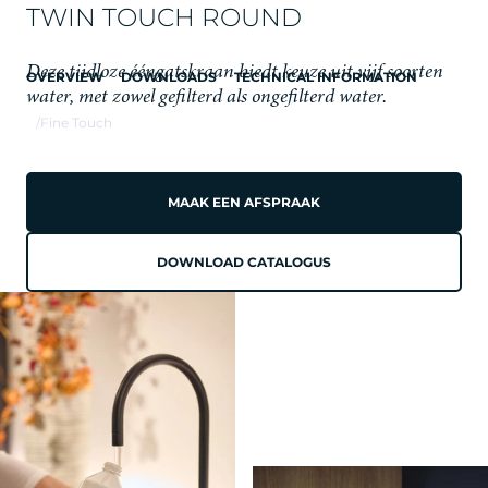
TWIN TOUCH ROUND
Deze tijdloze ééngatskraan biedt keuze uit vijf soorten
OVERVIEW
DOWNLOADS
TECHNICAL INFORMATION
water, met zowel gefilterd als ongefilterd water.
/
Fine Touch
MAAK EEN AFSPRAAK
DOWNLOAD CATALOGUS
FINE TOUCH
DE SIERLIJKE
ESSENTIAL