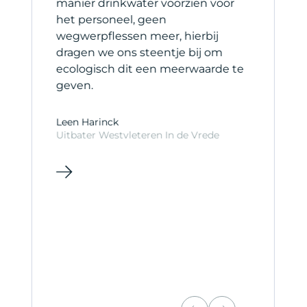
manier drinkwater voorzien voor
s
het personeel, geen
b
wegwerpflessen meer, hierbij
s
dragen we ons steentje bij om
ecologisch dit een meerwaarde te
C
geven.
C
Leen Harinck
Uitbater Westvleteren In de Vrede