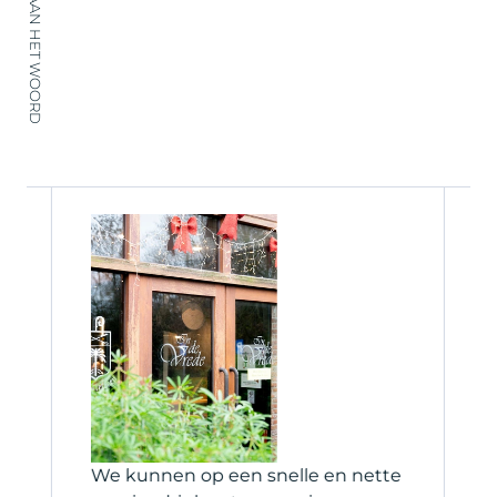
KLANTEN AAN HET WOORD
et
We kunnen op een snelle en nette
H