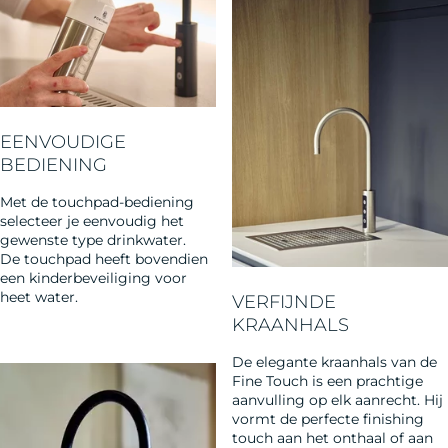
Fine Touch combineert verfijning met gebruiksgemak. Dankzij
de geïntegreerde elektronische bediening geniet je moeiteloos
van gefilterd water. Met zijn sierlijke design en 360°
EENVOUDIGE
pivoteerbare uitloop is deze kraan perfect voor een barmodule
BEDIENING
of ontbijthoek. Een subtiele, maar essentiële toevoeging aan elke
ruimte.
Met de touchpad-bediening
selecteer je eenvoudig het
gewenste type drinkwater.​ ​
De touchpad heeft bovendien
een kinderbeveiliging voor
heet water. ​
VERFIJNDE
KRAANHALS
De elegante kraanhals van de
Fine Touch is een prachtige
aanvulling op elk aanrecht. Hij
vormt de perfecte finishing
touch aan het onthaal of aan