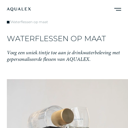
/
Waterflessen op maat
W
A
T
E
R
F
L
E
S
S
E
N
O
P
M
A
A
T
V
o
e
g
e
e
n
u
n
i
e
k
t
i
n
t
j
e
t
o
e
a
a
n
j
e
d
r
i
n
k
w
a
t
e
r
b
e
l
e
v
i
n
g
m
e
t
g
e
p
e
r
s
o
n
a
l
i
s
e
e
r
d
e
f
l
e
s
s
e
n
v
a
n
A
Q
U
A
L
E
X
.