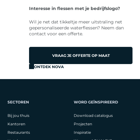
Interesse in flessen met je bedrijfslogo?
Wil je net dat tikkeltje meer uitstraling net
gepersonaliseerde waterflessen? Neem dan
contact voor een offerte.
VRAAG JE OFFERTE OP MAAT
ONTDEK NOVA
SECTOREN
WORD GEÏNSPIREERD
Bij jou thuis
Download catalogus
Kantoren
Projecten
Restaurants
Inspiratie