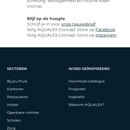
schwung. Bevlogenheid en intuïtie staan
voorop.
Blijf op de hoogte
Schrijf je in voor
onze nieuwsbrief
Volg AQUALEX Concept Store op
Facebook
Volg AQUALEX Concept Store op
Instagram
SECTOREN
WORD GEÏNSPIREERD
Bij jou thuis
Download catalogus
Kantoren
Projecten
Restaurants
Inspiratie
Hotels
Waarom AQUALEX?
Openbare ruimtes
Scholen
Zorg