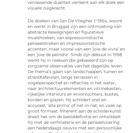
verrassende dualiteit verleent aan elk doek een
visuele zuigkracht.
De doeken van Jan De Vliegher (°1964, woont
en werkt in Brugge) zijn een ontmoeting van
abstracte bewegingen en figuratieve
invalshoeken, van expressionistische
penseelstreken en impressionistische
accenten, maar vooral van een ‘joie de vivre’ en
een ‘joie de peindre’. Sinds zijn debuut in 1998
werkt hij in reeksen die gebaseerd zijn op
zorgzame observaties van het dagelijks leven.
De thema’s gaan van landschappen, tuinen en
strandtaferelen, langs terrassen in
vogelperspectief en reflecties in het water,
naar architectuurelementen en vitrinekasten,
rijkelijke interieurs en kroonluchters, bustes,
borden en glazen. Hij schildert snel en
accuraat, ‘alla prima’ of nat-in-nat, en vaak op
groot formaat. Inherent aan de schilderkunst
draait het om de beelddefinitie en ontwikkelt
hij met de verfmaterie en de penseelvoering
een hedendaags oeuvre met een persoonlijke