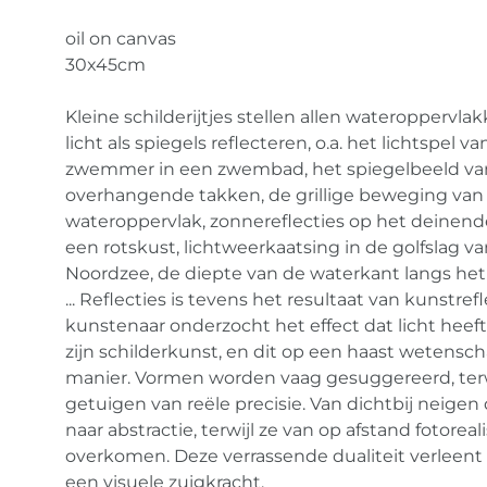
oil on canvas
30x45cm
Kleine schilderijtjes stellen allen wateroppervla
licht als spiegels reflecteren, o.a. het lichtspel v
zwemmer in een zwembad, het spiegelbeeld va
overhangende takken, de grillige beweging van
wateroppervlak, zonnereflecties op het deinend
een rotskust, lichtweerkaatsing in de golfslag v
Noordzee, de diepte van de waterkant langs he
... Reflecties is tevens het resultaat van kunstrefl
kunstenaar onderzocht het effect dat licht heeft
zijn schilderkunst, en dit op een haast wetensch
manier. Vormen worden vaag gesuggereerd, terw
getuigen van reële precisie. Van dichtbij neige
naar abstractie, terwijl ze van op afstand fotoreal
overkomen. Deze verrassende dualiteit verleent
een visuele zuigkracht.