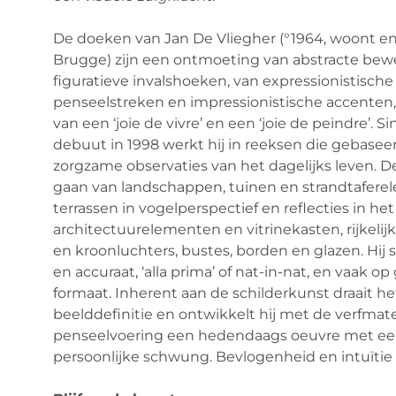
De doeken van Jan De Vliegher (°1964, woont en
Brugge) zijn een ontmoeting van abstracte be
figuratieve invalshoeken, van expressionistische
penseelstreken en impressionistische accenten,
van een ‘joie de vivre’ en een ‘joie de peindre’. Si
debuut in 1998 werkt hij in reeksen die gebaseer
zorgzame observaties van het dagelijks leven. D
gaan van landschappen, tuinen en strandtaferel
terrassen in vogelperspectief en reflecties in het
architectuurelementen en vitrinekasten, rijkelijk
en kroonluchters, bustes, borden en glazen. Hij s
en accuraat, ‘alla prima’ of nat-in-nat, en vaak op
formaat. Inherent aan de schilderkunst draait h
beelddefinitie en ontwikkelt hij met de verfmat
penseelvoering een hedendaags oeuvre met e
persoonlijke schwung. Bevlogenheid en intuïtie 