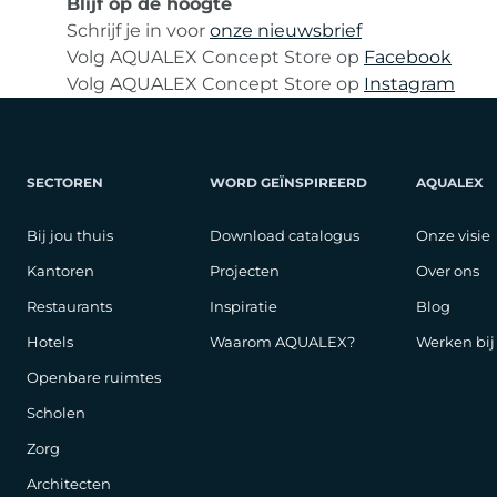
Blijf op de hoogte
Schrijf je in voor
onze nieuwsbrief
Volg AQUALEX Concept Store op
Facebook
Volg AQUALEX Concept Store op
Instagram
SECTOREN
WORD GEÏNSPIREERD
AQUALEX
Bij jou thuis
Download catalogus
Onze visie
Kantoren
Projecten
Over ons
Restaurants
Inspiratie
Blog
Hotels
Waarom AQUALEX?
Werken bi
Openbare ruimtes
Scholen
Zorg
Architecten