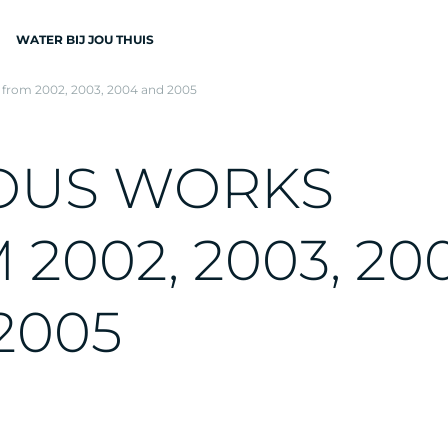
WATER BIJ JOU THUIS
 from 2002, 2003, 2004 and 2005
N
O
U
S
W
O
R
K
S
M
2
0
0
2
,
2
0
0
3
,
2
0
EN
2
0
0
5