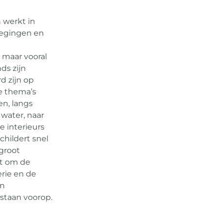
 werkt in
wegingen en
 maar vooral
nds zijn
d zijn op
e thema’s
en, langs
 water, naar
e interieurs
childert snel
 groot
et om de
erie en de
en
staan voorop.