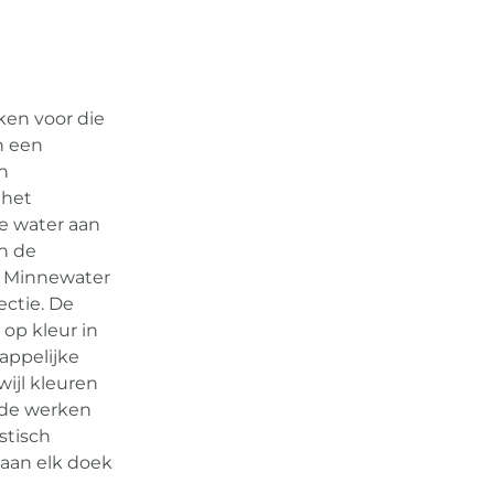
kken voor die
an een
n
 het
e water aan
an de
t Minnewater
ectie. De
 op kleur in
appelijke
ijl kleuren
n de werken
istisch
 aan elk doek