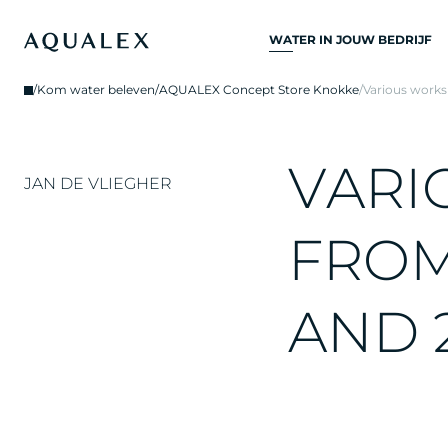
WATER IN JOUW BEDRIJF
ALLE
/
Kom water beleven
/
AQUALEX Concept Store Knokke
/
Various works
DRINKWATERSYSTEME
DRINKWATERKRANEN
V
A
R
I
KEUKENKRANEN
JAN DE VLIEGHER
WATERKOELERS
F
R
O
WATERDISPENSERS
DRINKWATERFONTEIN
A
N
D
WATERFILTER