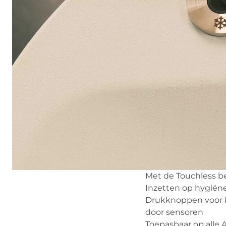
Met de Touchless b
Inzetten op hygiën
Drukknoppen voor k
door sensoren
Toepasbaar op all