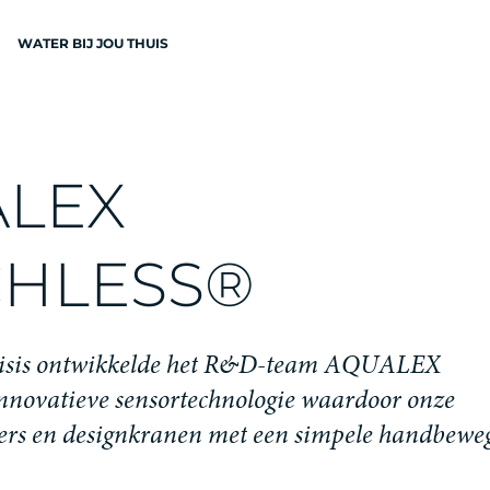
WATER BIJ JOU THUIS
N
A
L
E
X
C
H
L
E
S
S
®
EN
i
s
i
s
o
n
t
w
i
k
k
e
l
d
e
h
e
t
R
&
D
-
t
e
a
m
A
Q
U
A
L
E
X
n
n
o
v
a
t
i
e
v
e
s
e
n
s
o
r
t
e
c
h
n
o
l
o
g
i
e
w
a
a
r
d
o
o
r
o
n
z
e
e
r
s
e
n
d
e
s
i
g
n
k
r
a
n
e
n
m
e
t
e
e
n
s
i
m
p
e
l
e
h
a
n
d
b
e
w
e