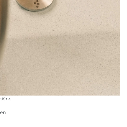
giëne.
gen