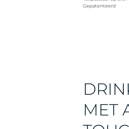
Gepatenteerd
DRIN
MET 