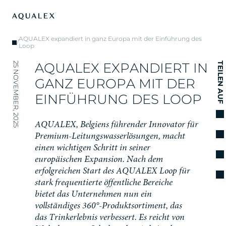
AQUALEX expandiert in ganz Europa mit der Einführung des
/
Loop
A
Q
U
A
L
E
X
E
X
P
A
N
D
I
E
R
T
I
N
25 NOVEMBER, 2025
TEILEN AUF
G
A
N
Z
E
U
R
O
P
A
M
I
T
D
E
R
E
I
N
F
Ü
H
R
U
N
G
D
E
S
L
O
O
P
A
Q
U
A
L
E
X
,
B
e
l
g
i
e
n
s
f
ü
h
r
e
n
d
e
r
I
n
n
o
v
a
t
o
r
f
ü
r
P
r
e
m
i
u
m
-
L
e
i
t
u
n
g
s
w
a
s
s
e
r
l
ö
s
u
n
g
e
n
,
m
a
c
h
t
e
i
n
e
n
w
i
c
h
t
i
g
e
n
S
c
h
r
i
t
t
i
n
s
e
i
n
e
r
e
u
r
o
p
ä
i
s
c
h
e
n
E
x
p
a
n
s
i
o
n
.
N
a
c
h
d
e
m
e
r
f
o
l
g
r
e
i
c
h
e
n
S
t
a
r
t
d
e
s
A
Q
U
A
L
E
X
L
o
o
p
f
ü
r
s
t
a
r
k
f
r
e
q
u
e
n
t
i
e
r
t
e
ö
f
f
e
n
t
l
i
c
h
e
B
e
r
e
i
c
h
e
b
i
e
t
e
t
d
a
s
U
n
t
e
r
n
e
h
m
e
n
n
u
n
e
i
n
v
o
l
l
s
t
ä
n
d
i
g
e
s
3
6
0
°
-
P
r
o
d
u
k
t
s
o
r
t
i
m
e
n
t
,
d
a
s
d
a
s
T
r
i
n
k
e
r
l
e
b
n
i
s
v
e
r
b
e
s
s
e
r
t
.
E
s
r
e
i
c
h
t
v
o
n