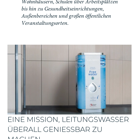
W
o
h
n
h
ä
u
s
e
r
n
,
S
c
h
u
l
e
n
ü
b
e
r
A
r
b
e
i
t
s
p
l
ä
t
z
e
n
b
i
s
h
i
n
z
u
G
e
s
u
n
d
h
e
i
t
s
e
i
n
r
i
c
h
t
u
n
g
e
n
,
A
u
ß
e
n
b
e
r
e
i
c
h
e
n
u
n
d
g
r
o
ß
e
n
ö
f
f
e
n
t
l
i
c
h
e
n
V
e
r
a
n
s
t
a
l
t
u
n
g
s
o
r
t
e
n
.
EINE MISSION, LEITUNGSWASSER
ÜBERALL GENIESSBAR ZU M