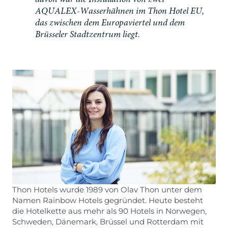
d
a
v
o
n
w
a
r
d
i
e
I
n
s
t
a
l
l
a
t
i
o
n
v
o
n
z
w
e
i
A
Q
U
A
L
E
X
-
W
a
s
s
e
r
h
ä
h
n
e
n
i
m
T
h
o
n
H
o
t
e
l
E
U
,
d
a
s
z
w
i
s
c
h
e
n
d
e
m
E
u
r
o
p
a
v
i
e
r
t
e
l
u
n
d
d
e
m
B
r
ü
s
s
e
l
e
r
S
t
a
d
t
z
e
n
t
r
u
m
l
i
e
g
t
.
Thon Hotels wurde 1989 von Olav Thon unter dem
Namen Rainbow Hotels gegründet. Heute besteht
die Hotelkette aus mehr als 90 Hotels in Norwegen,
Schweden, Dänemark, Brüssel und Rotterdam mit