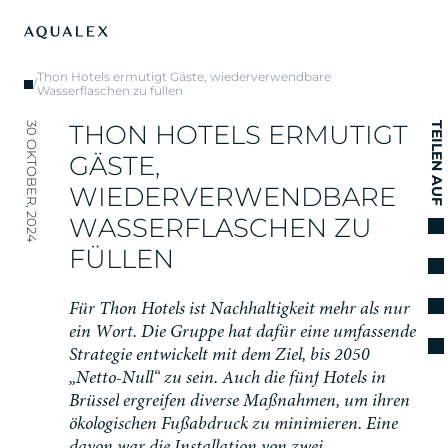
Thon Hotels ermutigt Gäste, wiederverwendbare
/
Wasserflaschen zu füllen
T
H
O
N
H
O
T
E
L
S
E
R
M
U
T
I
G
T
30 OKTOBER, 2024
TEILEN AUF
G
Ä
S
T
E
,
W
I
E
D
E
R
V
E
R
W
E
N
D
B
A
R
E
W
A
S
S
E
R
F
L
A
S
C
H
E
N
Z
U
F
Ü
L
L
E
N
F
ü
r
T
h
o
n
H
o
t
e
l
s
i
s
t
N
a
c
h
h
a
l
t
i
g
k
e
i
t
m
e
h
r
a
l
s
n
u
r
e
i
n
W
o
r
t
.
D
i
e
G
r
u
p
p
e
h
a
t
d
a
f
ü
r
e
i
n
e
u
m
f
a
s
s
e
n
d
e
S
t
r
a
t
e
g
i
e
e
n
t
w
i
c
k
e
l
t
m
i
t
d
e
m
Z
i
e
l
,
b
i
s
2
0
5
0
„
N
e
t
t
o
-
N
u
l
l
“
z
u
s
e
i
n
.
A
u
c
h
d
i
e
f
ü
n
f
H
o
t
e
l
s
i
n
B
r
ü
s
s
e
l
e
r
g
r
e
i
f
e
n
d
i
v
e
r
s
e
M
a
ß
n
a
h
m
e
n
,
u
m
i
h
r
e
n
ö
k
o
l
o
g
i
s
c
h
e
n
F
u
ß
a
b
d
r
u
c
k
z
u
m
i
n
i
m
i
e
r
e
n
.
E
i
n
e