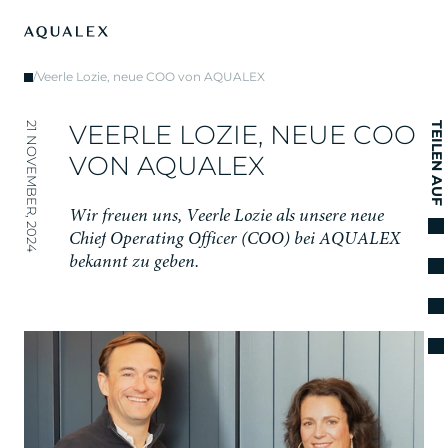
/
Veerle Lozie, neue COO von AQUALEX
V
E
E
R
L
E
L
O
Z
I
E
,
N
E
U
E
C
O
O
21 NOVEMBER, 2024
TEILEN AUF
V
O
N
A
Q
U
A
L
E
X
W
i
r
f
r
e
u
e
n
u
n
s
,
V
e
e
r
l
e
L
o
z
i
e
a
l
s
u
n
s
e
r
e
n
e
u
e
C
h
i
e
f
O
p
e
r
a
t
i
n
g
O
f
f
i
c
e
r
(
C
O
O
)
b
e
i
A
Q
U
A
L
E
X
b
e
k
a
n
n
t
z
u
g
e
b
e
n
.