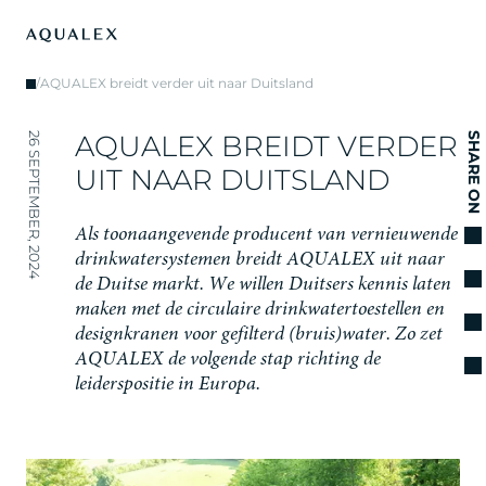
/
AQUALEX breidt verder uit naar Duitsland
A
Q
U
A
L
E
X
B
R
E
I
D
T
V
E
R
D
E
R
26 SEPTEMBER, 2024
SHARE ON
U
I
T
N
A
A
R
D
U
I
T
S
L
A
N
D
A
l
s
t
o
o
n
a
a
n
g
e
v
e
n
d
e
p
r
o
d
u
c
e
n
t
v
a
n
v
e
r
n
i
e
u
w
e
n
d
e
d
r
i
n
k
w
a
t
e
r
s
y
s
t
e
m
e
n
b
r
e
i
d
t
A
Q
U
A
L
E
X
u
i
t
n
a
a
r
d
e
D
u
i
t
s
e
m
a
r
k
t
.
W
e
w
i
l
l
e
n
D
u
i
t
s
e
r
s
k
e
n
n
i
s
l
a
t
e
n
m
a
k
e
n
m
e
t
d
e
c
i
r
c
u
l
a
i
r
e
d
r
i
n
k
w
a
t
e
r
t
o
e
s
t
e
l
l
e
n
e
n
d
e
s
i
g
n
k
r
a
n
e
n
v
o
o
r
g
e
f
i
l
t
e
r
d
(
b
r
u
i
s
)
w
a
t
e
r
.
Z
o
z
e
t
A
Q
U
A
L
E
X
d
e
v
o
l
g
e
n
d
e
s
t
a
p
r
i
c
h
t
i
n
g
d
e
l
e
i
d
e
r
s
p
o
s
i
t
i
e
i
n
E
u
r
o
p
a
.