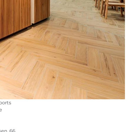
ports
e
sen, 66