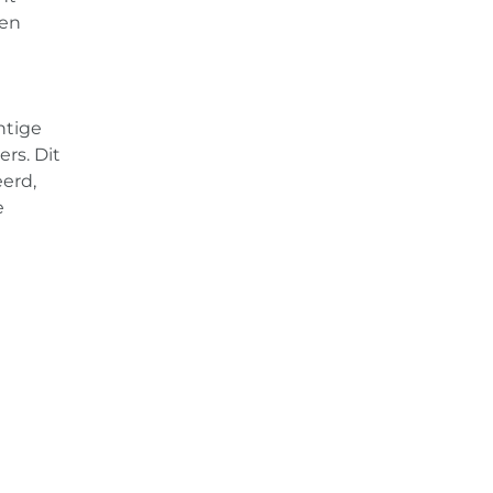
ten
htige
rs. Dit
erd,
e