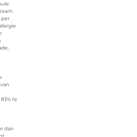
ule.
 team.
 per
llergie
o
n
ade,
e
 van
t 83% te
er dan
nt