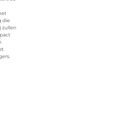
het
 die
j zullen
mpact
n
et
gers.