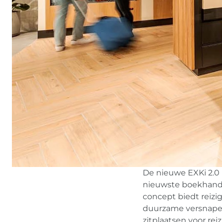
De nieuwe EXKi 2.0 b
nieuwste boekhande
concept biedt reizi
duurzame versnaper
zitplaatsen voor rei