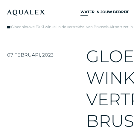
WATER IN JOUW BEDRIJF
ALLE
/
Gloednieuwe EXKi winkel in de vertrekhal van Brussels Airport zet 
DRINKWATERSYSTEME
DRINKWATERKRANEN
G
L
O
E
KEUKENKRANEN
07 FEBRUARI, 2023
WATERKOELERS
W
I
N
WATERDISPENSERS
DRINKWATERFONTEIN
V
E
R
T
WATERFILTER
B
R
U
S