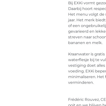
Bij EXKi vormt gezo
Daarbij hoort respe
Het menu volgt de 
jaar. Het merk bied
of een ongebruikelij
gevarieerd en lekke
streven naar schoon
bananen en melk.
Kraanwater is gratis
waterflesje bij te v
vestiging doet alles
voeding. EXKi beperk
minimaliseren. Het f
verminderen.
Frédéric Rouvez, CE
ooit en we blijven 