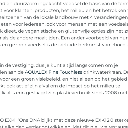
nd en duurzaam ingekocht voedsel de basis van de form
ct voor klanten, producten, het milieu en het betrokken
seizoenen van de lokale landbouw met 4 veranderingen
t eten voor iedereen, ook voor mensen met een voedsela
k dieet, de veganistische en glutenvrije opties zijn net z
r als de andere maaltijden. Een ander voorbeeld van hu
 en gezond voedsel is de fairtrade herkomst van chocol
 in de vestiging, dus je kunt altijd langskomen om je
ullen aan de
AQUALEX Fine Touchless
drinkwaterkraan. D
 voor een groen visiebeleid, en niet alleen op het gebied
t ook actief zijn afval om de impact op het milieu te
iliaal is erin geslaagd zijn plasticverbruik sinds 2008 me
O EXKi: “Ons DNA blijkt met deze nieuwe EXKi 2.0 sterk
het elke dag verder ontwikkelen. Met dit nieuwe restaura