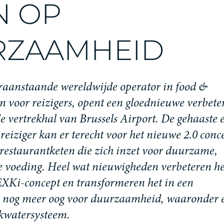
N
O
P
R
Z
A
A
M
H
E
I
D
r
a
a
n
s
t
a
a
n
d
e
w
e
r
e
l
d
w
i
j
d
e
o
p
e
r
a
t
o
r
i
n
f
o
o
d
&
n
v
o
o
r
r
e
i
z
i
g
e
r
s
,
o
p
e
n
t
e
e
n
g
l
o
e
d
n
i
e
u
w
e
v
e
r
b
e
t
e
d
e
v
e
r
t
r
e
k
h
a
l
v
a
n
B
r
u
s
s
e
l
s
A
i
r
p
o
r
t
.
D
e
g
e
h
a
a
s
t
e
r
e
i
z
i
g
e
r
k
a
n
e
r
t
e
r
e
c
h
t
v
o
o
r
h
e
t
n
i
e
u
w
e
2
.
0
c
o
n
c
r
e
s
t
a
u
r
a
n
t
k
e
t
e
n
d
i
e
z
i
c
h
i
n
z
e
t
v
o
o
r
d
u
u
r
z
a
m
e
,
e
v
o
e
d
i
n
g
.
H
e
e
l
w
a
t
n
i
e
u
w
i
g
h
e
d
e
n
v
e
r
b
e
t
e
r
e
n
h
E
X
K
i
-
c
o
n
c
e
p
t
e
n
t
r
a
n
s
f
o
r
m
e
r
e
n
h
e
t
i
n
e
e
n
n
o
g
m
e
e
r
o
o
g
v
o
o
r
d
u
u
r
z
a
a
m
h
e
i
d
,
w
a
a
r
o
n
d
e
r
k
w
a
t
e
r
s
y
s
t
e
e
m
.