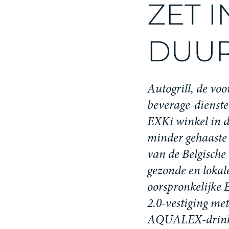
Z
E
T
I
D
U
U
A
u
t
o
g
r
i
l
l
,
d
e
v
o
o
b
e
v
e
r
a
g
e
-
d
i
e
n
s
t
e
E
X
K
i
w
i
n
k
e
l
i
n
m
i
n
d
e
r
g
e
h
a
a
s
t
e
v
a
n
d
e
B
e
l
g
i
s
c
h
e
g
e
z
o
n
d
e
e
n
l
o
k
a
l
o
o
r
s
p
r
o
n
k
e
l
i
j
k
e
2
.
0
-
v
e
s
t
i
g
i
n
g
m
e
t
A
Q
U
A
L
E
X
-
d
r
i
n