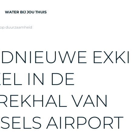
WATER BIJ JOU THUIS
in op duurzaamheid
N
D
N
I
E
U
W
E
E
X
K
I
K
E
L
I
N
D
E
EN
R
E
K
H
A
L
V
A
N
S
E
L
S
A
I
R
P
O
R
T