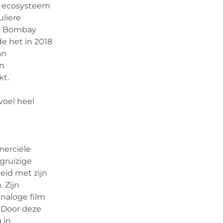
t ecosysteem
uliere
or Bombay
e het in 2018
an
en
t.
evoel heel
merciële
gruizige
eid met zijn
 Zijn
analoge film
 Door deze
 in