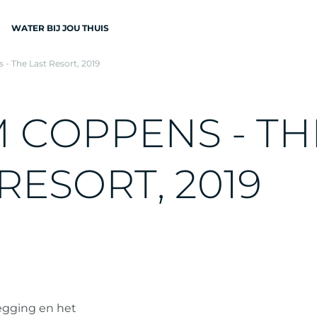
WATER BIJ JOU THUIS
- The Last Resort, 2019
N
M
C
O
P
P
E
N
S
-
T
H
R
E
S
O
R
T
,
2
0
1
9
EN
legging en het