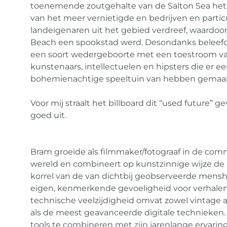
toenemende zoutgehalte van de Salton Sea he
van het meer vernietigde en bedrijven en partic
landeigenaren uit het gebied verdreef, waardo
Beach een spookstad werd. Desondanks beleefd
een soort wedergeboorte met een toestroom v
kunstenaars, intellectuelen en hipsters die er e
bohemienachtige speeltuin van hebben gemaak
Voor mij straalt het billboard dit “used future” g
goed uit.
Bram groeide als filmmaker/fotograaf in de com
wereld en combineert op kunstzinnige wijze de 
korrel van de van dichtbij geobserveerde mensh
eigen, kenmerkende gevoeligheid voor verhalen.
technische veelzijdigheid omvat zowel vintage 
als de meest geavanceerde digitale technieken.
tools te combineren met zijn jarenlange ervaring