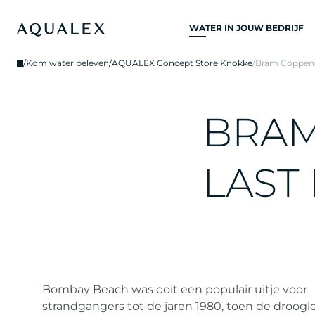
WATER IN JOUW BEDRIJF
ALLE
/
Kom water beleven
/
AQUALEX Concept Store Knokke
/
Bram Coppens 
DRINKWATERSYSTEME
DRINKWATERKRANEN
B
R
A
KEUKENKRANEN
WATERKOELERS
L
A
S
T
WATERDISPENSERS
DRINKWATERFONTEIN
WATERFILTER
Bombay Beach was ooit een populair uitje voor
strandgangers tot de jaren 1980, toen de droog