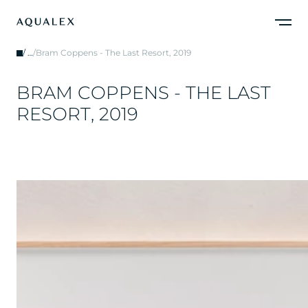
/
…
/
Bram Coppens - The Last Resort, 2019
B
R
A
M
C
O
P
P
E
N
S
-
T
H
E
L
A
S
T
R
E
S
O
R
T
,
2
0
1
9