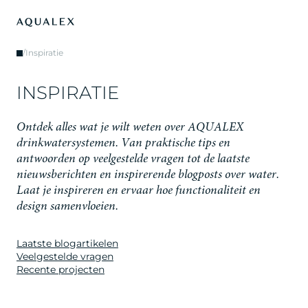
/
Inspiratie
I
N
S
P
I
R
A
T
I
E
O
n
t
d
e
k
a
l
l
e
s
w
a
t
j
e
w
i
l
t
w
e
t
e
n
o
v
e
r
A
Q
U
A
L
E
X
d
r
i
n
k
w
a
t
e
r
s
y
s
t
e
m
e
n
.
V
a
n
p
r
a
k
t
i
s
c
h
e
t
i
p
s
e
n
a
n
t
w
o
o
r
d
e
n
o
p
v
e
e
l
g
e
s
t
e
l
d
e
v
r
a
g
e
n
t
o
t
d
e
l
a
a
t
s
t
e
n
i
e
u
w
s
b
e
r
i
c
h
t
e
n
e
n
i
n
s
p
i
r
e
r
e
n
d
e
b
l
o
g
p
o
s
t
s
o
v
e
r
w
a
t
e
r
.
L
a
a
t
j
e
i
n
s
p
i
r
e
r
e
n
e
n
e
r
v
a
a
r
h
o
e
f
u
n
c
t
i
o
n
a
l
i
t
e
i
t
e
n
d
e
s
i
g
n
s
a
m
e
n
v
l
o
e
i
e
n
.
Laatste blogartikelen
Veelgestelde vragen
Recente projecten