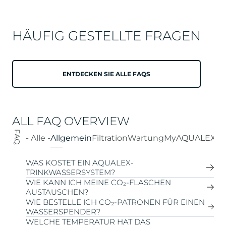
HÄUFIG GESTELLTE FRAGEN
ENTDECKEN SIE ALLE FAQS
ALL FAQ OVERVIEW
FAQ
- Alle -
Allgemein
Filtration
Wartung
MyAQUALEX
Se
WAS KOSTET EIN AQUALEX-
TRINKWASSERSYSTEM?
WIE KANN ICH MEINE CO₂-FLASCHEN
AUSTAUSCHEN?
Der Preis eines AQUALEX-Trinkwassersystems hängt
WIE BESTELLE ICH CO₂-PATRONEN FÜR EINEN
von mehreren Faktoren ab, darunter:
WASSERSPENDER?
Art der Lösung:
Wasserhahn, Wasserkühler, Spender
Wir bieten sowohl Einweg- als auch wiederbefüllbare
WELCHE TEMPERATUR HAT DAS