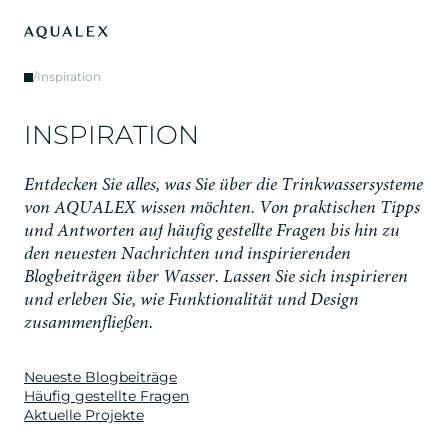
/
Inspiration
I
N
S
P
I
R
A
T
I
O
N
E
n
t
d
e
c
k
e
n
S
i
e
a
l
l
e
s
,
w
a
s
S
i
e
ü
b
e
r
d
i
e
T
r
i
n
k
w
a
s
s
e
r
s
y
s
t
e
m
e
v
o
n
A
Q
U
A
L
E
X
w
i
s
s
e
n
m
ö
c
h
t
e
n
.
V
o
n
p
r
a
k
t
i
s
c
h
e
n
T
i
p
p
s
u
n
d
A
n
t
w
o
r
t
e
n
a
u
f
h
ä
u
f
i
g
g
e
s
t
e
l
l
t
e
F
r
a
g
e
n
b
i
s
h
i
n
z
u
d
e
n
n
e
u
e
s
t
e
n
N
a
c
h
r
i
c
h
t
e
n
u
n
d
i
n
s
p
i
r
i
e
r
e
n
d
e
n
B
l
o
g
b
e
i
t
r
ä
g
e
n
ü
b
e
r
W
a
s
s
e
r
.
L
a
s
s
e
n
S
i
e
s
i
c
h
i
n
s
p
i
r
i
e
r
e
n
u
n
d
e
r
l
e
b
e
n
S
i
e
,
w
i
e
F
u
n
k
t
i
o
n
a
l
i
t
ä
t
u
n
d
D
e
s
i
g
n
z
u
s
a
m
m
e
n
f
l
i
e
ß
e
n
.
Neueste Blogbeiträge
Häufig gestellte Fragen
Aktuelle Projekte