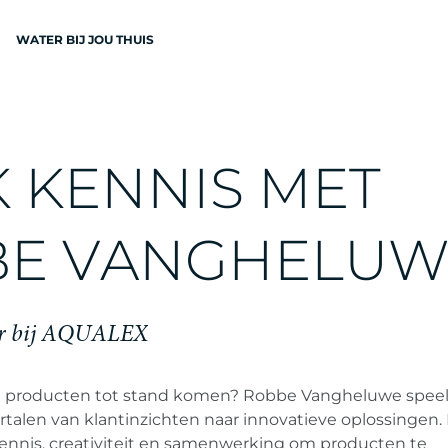
WATER BIJ JOU THUIS
N
K
K
E
N
N
I
S
M
E
T
B
E
V
A
N
G
H
E
L
U
EN
r
b
i
j
A
Q
U
A
L
E
X
 producten tot stand komen? Robbe Vangheluwe speel
vertalen van klantinzichten naar innovatieve oplossingen. 
nnis, creativiteit en samenwerking om producten te