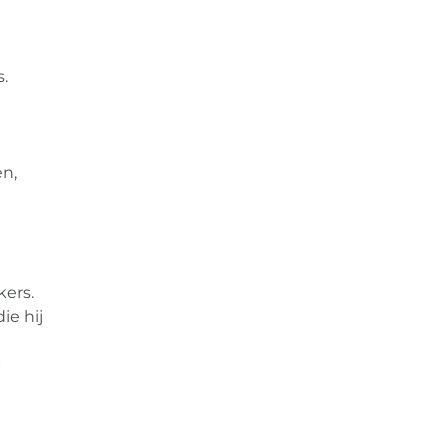
s.
n,
kers.
ie hij
p