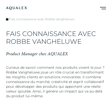
/
Fais connaissance avec Robbe Vangheluwe
F
A
I
S
C
O
N
N
A
I
S
S
A
N
C
E
A
V
E
C
R
O
B
B
E
V
A
N
G
H
E
L
U
W
E
P
r
o
d
u
c
t
M
a
n
a
g
e
r
c
h
e
z
A
Q
U
A
L
E
X
Curieux de savoir comment nos produits voient le jour ?
Robbe Vangheluwe joue un rôle crucial en transformant
les insights clients en solutions innovantes. Il combine
connaissance du marché, créativité et esprit collaboratif
pour développer des produits qui apportent une réelle
valeur ajoutée. Ainsi, il génère un impact qui va au-delà
du produit lui-même.