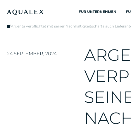
FÜR UNTERNEHMEN
FÜ
ALLE
/
Argenta verpflichtet mit seiner Nachhaltigkeitscharta auch Lieferant
TRINKWASSERSYSTEME
TRINKWASSERHÄHNE
A
R
G
E
KÜCHENARMATUREN
24 SEPTEMBER, 2024
WASSERKUEHLER
V
E
R
P
WASSERSPENDER
TRINKBRUNNEN
S
E
I
N
WASSERFILTER
N
A
C