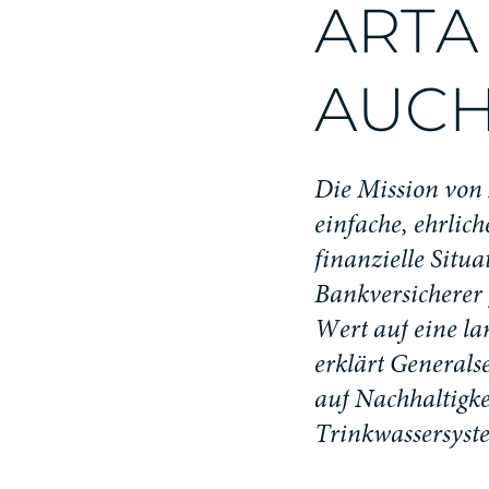
A
R
T
A
A
U
C
D
i
e
M
i
s
s
i
o
n
v
o
n
e
i
n
f
a
c
h
e
,
e
h
r
l
i
c
h
f
i
n
a
n
z
i
e
l
l
e
S
i
t
u
a
B
a
n
k
v
e
r
s
i
c
h
e
r
e
r
W
e
r
t
a
u
f
e
i
n
e
l
a
e
r
k
l
ä
r
t
G
e
n
e
r
a
l
s
a
u
f
N
a
c
h
h
a
l
t
i
g
k
T
r
i
n
k
w
a
s
s
e
r
s
y
s
t