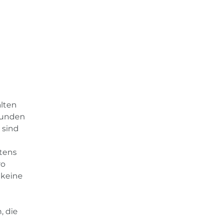
lten
 Kunden
 sind
ttens
ro
 keine
, die