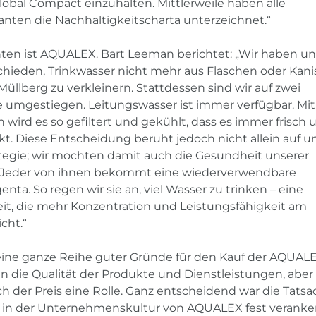
lobal Compact einzuhalten. Mittlerweile haben alle
ranten die Nachhaltigkeitscharta unterzeichnet.“
anten ist AQUALEX. Bart Leeman berichtet: „Wir haben un
hieden, Trinkwasser nicht mehr aus Flaschen oder Kani
üllberg zu verkleinern. Stattdessen sind wir auf zwei
 umgestiegen. Leitungswasser ist immer verfügbar. Mi
rd es so gefiltert und gekühlt, dass es immer frisch 
 Diese Entscheidung beruht jedoch nicht allein auf u
ategie; wir möchten damit auch die Gesundheit unserer
n. Jeder von ihnen bekommt eine wiederverwendbare
enta. So regen wir sie an, viel Wasser zu trinken – eine
, die mehr Konzentration und Leistungsfähigkeit am
cht.“
eine ganze Reihe guter Gründe für den Kauf der AQUAL
 die Qualität der Produkte und Dienstleistungen, aber
ch der Preis eine Rolle. Ganz entscheidend war die Tatsa
 in der Unternehmenskultur von AQUALEX fest verankert