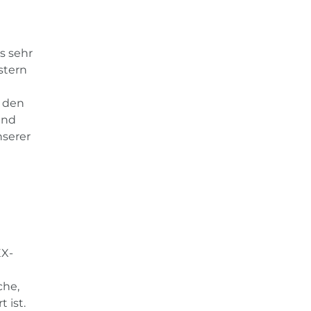
s sehr
stern
t den
und
nserer
EX-
che,
 ist.