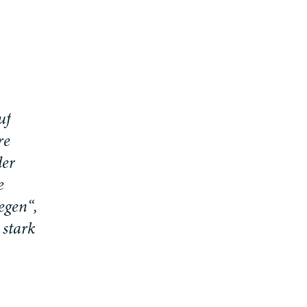
u
f
r
e
d
e
r
e
e
g
e
n
“
,
s
t
a
r
k