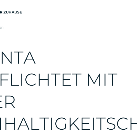
R ZUHAUSE
en
N
T
A
F
L
I
C
H
T
E
T
M
I
T
E
R
H
H
A
L
T
I
G
K
E
I
T
S
C