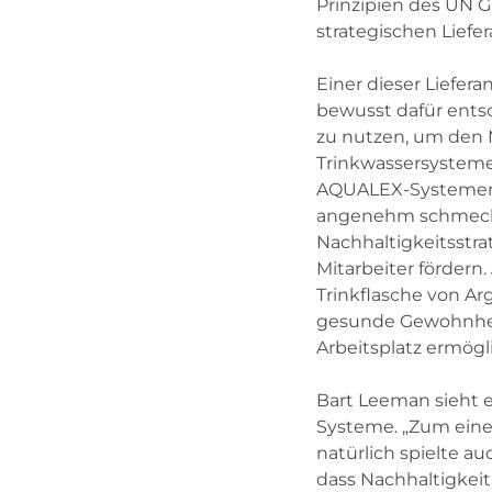
Prinzipien des UN G
strategischen Liefe
Einer dieser Liefer
bewusst dafür entsc
zu nutzen, um den M
Trinkwassersysteme
AQUALEX-Systemen wi
angenehm schmeckt.
Nachhaltigkeitsstr
Mitarbeiter förder
Trinkflasche von Arg
gesunde Gewohnheit
Arbeitsplatz ermögli
Bart Leeman sieht 
Systeme. „Zum einen
natürlich spielte au
dass Nachhaltigkeit