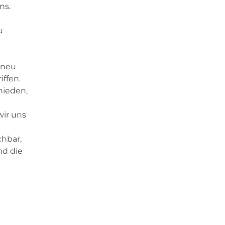
ns.
u
 neu
ffen.
hieden,
wir uns
chbar,
nd die