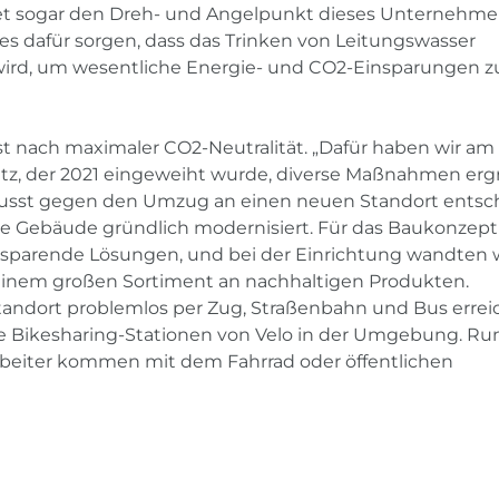
det sogar den Dreh- und Angelpunkt dieses Unternehme
es dafür sorgen, dass das Trinken von Leitungswasser
 wird, um wesentliche Energie- und CO2-Einsparungen z
st nach maximaler CO2-Neutralität. „Dafür haben wir am
tz, der 2021 eingeweiht wurde, diverse Maßnahmen ergri
usst gegen den Umzug an einen neuen Standort entsc
e Gebäude gründlich modernisiert. Für das Baukonzept
esparende Lösungen, und bei der Einrichtung wandten 
 einem großen Sortiment an nachhaltigen Produkten.
tandort problemlos per Zug, Straßenbahn und Bus errei
e Bikesharing-Stationen von Velo in der Umgebung. Ru
arbeiter kommen mit dem Fahrrad oder öffentlichen