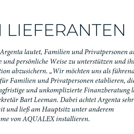
H
L
I
E
F
E
R
A
N
T
E
N
A
r
g
e
n
t
a
l
a
u
t
e
t
,
F
a
m
i
l
i
e
n
u
n
d
P
r
i
v
a
t
p
e
r
s
o
n
e
n
a
e
u
n
d
p
e
r
s
ö
n
l
i
c
h
e
W
e
i
s
e
z
u
u
n
t
e
r
s
t
ü
t
z
e
n
u
n
d
i
h
t
i
o
n
a
b
z
u
s
i
c
h
e
r
n
.
„
W
i
r
m
ö
c
h
t
e
n
u
n
s
a
l
s
f
ü
h
r
e
n
f
ü
r
F
a
m
i
l
i
e
n
u
n
d
P
r
i
v
a
t
p
e
r
s
o
n
e
n
e
t
a
b
l
i
e
r
e
n
,
d
i
n
g
f
r
i
s
t
i
g
e
u
n
d
u
n
k
o
m
p
l
i
z
i
e
r
t
e
F
i
n
a
n
z
b
e
r
a
t
u
n
g
l
e
k
r
e
t
ä
r
B
a
r
t
L
e
e
m
a
n
.
D
a
b
e
i
a
c
h
t
e
t
A
r
g
e
n
t
a
s
e
h
r
e
i
t
u
n
d
l
i
e
ß
a
m
H
a
u
p
t
s
i
t
z
u
n
t
e
r
a
n
d
e
r
e
m
e
m
e
v
o
n
A
Q
U
A
L
E
X
i
n
s
t
a
l
l
i
e
r
e
n
.