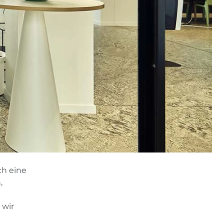
ch eine
,
 wir