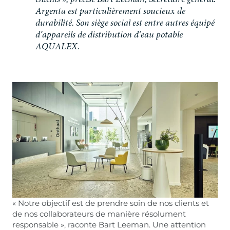
c
h
i
c
h
i
s
»
,
p
r
é
c
i
s
e
B
a
r
t
L
e
e
m
a
n
,
S
e
c
r
é
t
a
i
r
e
g
é
n
é
r
a
l
.
A
r
g
e
n
t
a
e
s
t
p
a
r
t
i
c
u
l
i
è
r
e
m
e
n
t
s
o
u
c
i
e
u
x
d
e
d
u
r
a
b
i
l
i
t
é
.
S
o
n
s
i
è
g
e
s
o
c
i
a
l
e
s
t
e
n
t
r
e
a
u
t
r
e
s
é
q
u
i
p
é
d
’
a
p
p
a
r
e
i
l
s
d
e
d
i
s
t
r
i
b
u
t
i
o
n
d
’
e
a
u
p
o
t
a
b
l
e
A
Q
U
A
L
E
X
.
« Notre objectif est de prendre soin de nos clients et
de nos collaborateurs de manière résolument
responsable », raconte Bart Leeman. Une attention