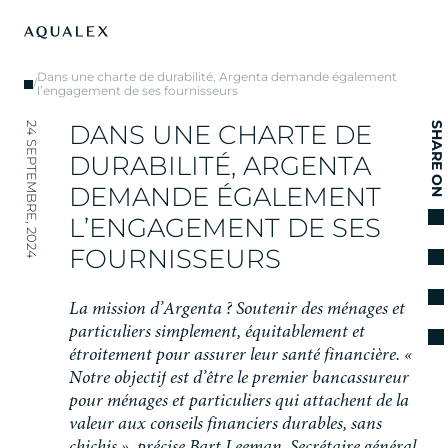
Dans une charte de durabilité, Argenta demande également
/
l’engagement de ses fournisseurs
D
A
N
S
U
N
E
C
H
A
R
T
E
D
E
24 SEPTEMBRE, 2024
SHARE ON
D
U
R
A
B
I
L
I
T
É
,
A
R
G
E
N
T
A
D
E
M
A
N
D
E
É
G
A
L
E
M
E
N
T
L
’
E
N
G
A
G
E
M
E
N
T
D
E
S
E
S
F
O
U
R
N
I
S
S
E
U
R
S
L
a
m
i
s
s
i
o
n
d
’
A
r
g
e
n
t
a
?
S
o
u
t
e
n
i
r
d
e
s
m
é
n
a
g
e
s
e
t
p
a
r
t
i
c
u
l
i
e
r
s
s
i
m
p
l
e
m
e
n
t
,
é
q
u
i
t
a
b
l
e
m
e
n
t
e
t
é
t
r
o
i
t
e
m
e
n
t
p
o
u
r
a
s
s
u
r
e
r
l
e
u
r
s
a
n
t
é
f
i
n
a
n
c
i
è
r
e
.
«
N
o
t
r
e
o
b
j
e
c
t
i
f
e
s
t
d
’
ê
t
r
e
l
e
p
r
e
m
i
e
r
b
a
n
c
a
s
s
u
r
e
u
r
p
o
u
r
m
é
n
a
g
e
s
e
t
p
a
r
t
i
c
u
l
i
e
r
s
q
u
i
a
t
t
a
c
h
e
n
t
d
e
l
a
v
a
l
e
u
r
a
u
x
c
o
n
s
e
i
l
s
f
i
n
a
n
c
i
e
r
s
d
u
r
a
b
l
e
s
,
s
a
n
s